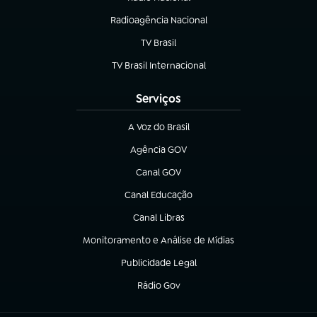
(abre em nova aba)
Radioagência Nacional
(abre em nova aba)
TV Brasil
(abre em nova aba)
TV Brasil Internacional
(abre em nova aba)
Serviços
A Voz do Brasil
(abre em nova aba)
Agência GOV
(abre em nova aba)
Canal GOV
(abre em nova aba)
Canal Educação
(abre em nova aba)
Canal Libras
(abre em nova aba)
Monitoramento e Análise de Mídias
(abre em nova aba)
Publicidade Legal
(abre em nova aba)
Rádio Gov
(abre em nova aba)