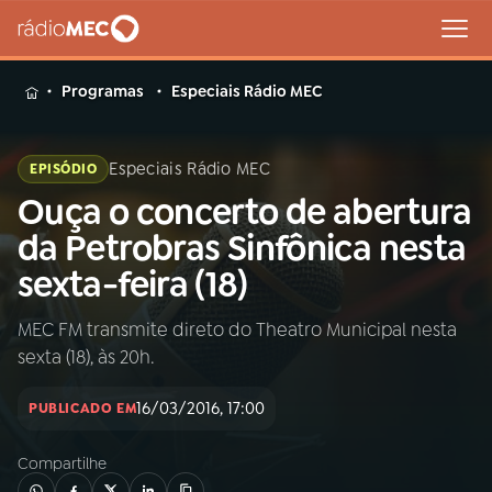
MENU
Programas
Especiais Rádio MEC
Especiais Rádio MEC
EPISÓDIO
Ouça o concerto de abertura
Buscar
na
da Petrobras Sinfônica nesta
Rádio
Buscar
sexta-feira (18)
MEC
MEC FM transmite direto do Theatro Municipal nesta
Início
AO VIVO
sexta (18), às 20h.
01
INÍCIO
16/03/2016, 17:00
PUBLICADO EM
Compartilhe
02
A RÁDIO