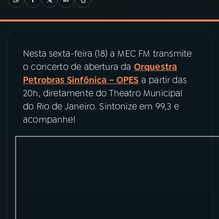
03
PROGRAMAÇÃO
Nesta sexta-feira (18) a MEC FM transmite
04
PROGRAMAS
o concerto de abertura da
Orquestra
Petrobras Sinfônica – OPES
a partir das
05
PODCASTS
20h, diretamente do Theatro Municipal
do Rio de Janeiro. Sintonize em 99,3 e
acompanhe!
06
VIDEOCASTS
07
ÚLTIMAS
08
PRÊMIO RÁDIO MEC
ACOMPANHE A RÁDIO MEC