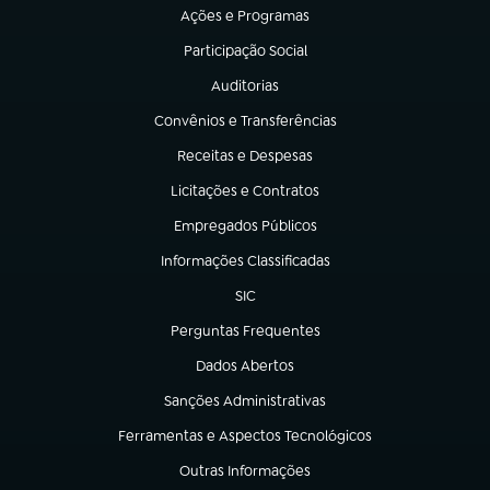
Ações e Programas
(abre em nova aba)
Participação Social
(abre em nova aba)
Auditorias
(abre em nova aba)
Convênios e Transferências
(abre em nova aba)
Receitas e Despesas
(abre em nova aba)
Licitações e Contratos
(abre em nova aba)
Empregados Públicos
(abre em nova aba)
Informações Classificadas
(abre em nova aba)
SIC
(abre em nova aba)
Perguntas Frequentes
(abre em nova aba)
Dados Abertos
(abre em nova aba)
Sanções Administrativas
(abre em nova aba)
Ferramentas e Aspectos Tecnológicos
(abre em nova aba)
Outras Informações
(abre em nova aba)