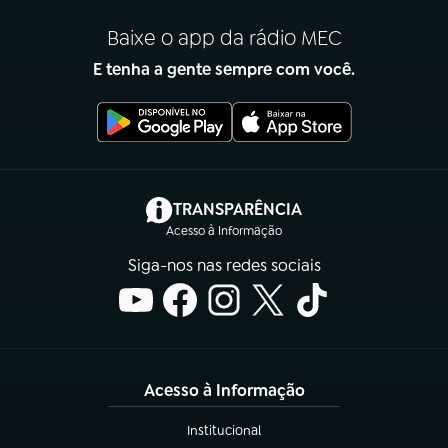
Baixe o app da rádio MEC
E tenha a gente sempre com você.
(abre em nova aba)
TRANSPARÊNCIA
Acesso à Informação
Siga-nos nas redes sociais
Acesso à Informação
Institucional
(abre em nova aba)