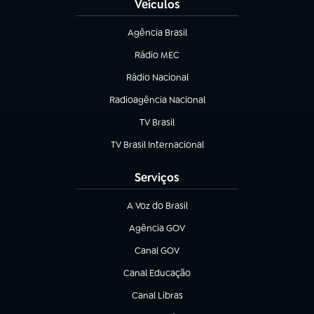
Veículos
Agência Brasil
(abre em nova aba)
Rádio MEC
Rádio Nacional
(abre em nova aba)
Radioagência Nacional
(abre em nova aba)
TV Brasil
(abre em nova aba)
TV Brasil Internacional
(abre em nova aba)
Serviços
A Voz do Brasil
(abre em nova aba)
Agência GOV
(abre em nova aba)
Canal GOV
(abre em nova aba)
Canal Educação
(abre em nova aba)
Canal Libras
(abre em nova aba)