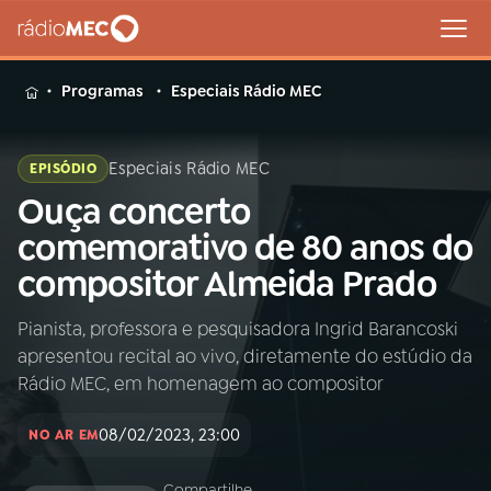
MENU
Programas
Especiais Rádio MEC
Especiais Rádio MEC
EPISÓDIO
Ouça concerto
Buscar
na
comemorativo de 80 anos do
Rádio
Buscar
compositor Almeida Prado
MEC
Pianista, professora e pesquisadora Ingrid Barancoski
Início
AO VIVO
apresentou recital ao vivo, diretamente do estúdio da
Rádio MEC, em homenagem ao compositor
01
INÍCIO
08/02/2023, 23:00
NO AR EM
02
A RÁDIO
Compartilhe