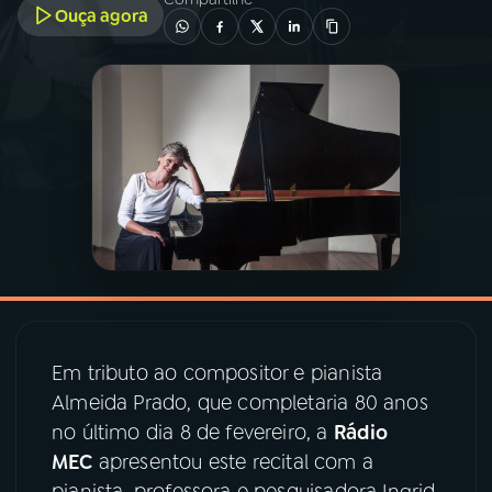
Ouça agora
03
PROGRAMAÇÃO
04
PROGRAMAS
05
PODCASTS
06
VIDEOCASTS
07
ÚLTIMAS
Em tributo ao compositor e pianista
Almeida Prado, que completaria 80 anos
08
PRÊMIO RÁDIO MEC
no último dia 8 de fevereiro, a
Rádio
MEC
apresentou este recital com a
pianista, professora e pesquisadora Ingrid
ACOMPANHE A RÁDIO MEC