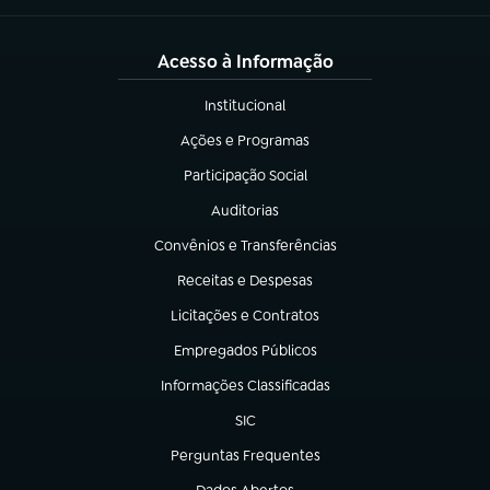
Acesso à Informação
Institucional
(abre em nova aba)
Ações e Programas
(abre em nova aba)
Participação Social
(abre em nova aba)
Auditorias
(abre em nova aba)
Convênios e Transferências
(abre em nova aba)
Receitas e Despesas
(abre em nova aba)
Licitações e Contratos
(abre em nova aba)
Empregados Públicos
(abre em nova aba)
Informações Classificadas
(abre em nova aba)
SIC
(abre em nova aba)
Perguntas Frequentes
(abre em nova aba)