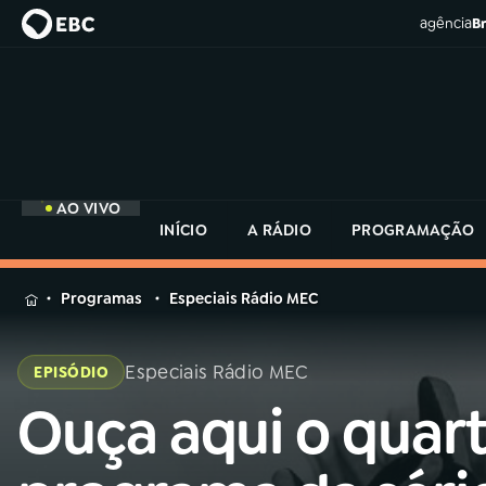
agência
Br
AO VIVO
INÍCIO
A RÁDIO
PROGRAMAÇÃO
MENU
Programas
Especiais Rádio MEC
Buscar
na
Especiais Rádio MEC
EPISÓDIO
Rádio
Buscar
MEC
Ouça aqui o quar
Buscar
na
Rádio
Início
AO VIVO