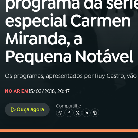
programa da séri
MEC
especial Carmen
01
INÍCIO
Miranda, a
02
A RÁDIO
Pequena Notável
03
PROGRAMAÇÃO
Os programas, apresentados por Ruy Castro, vão 
04
PROGRAMAS
15/03/2018, 20:47
NO AR EM
05
PODCASTS
Compartilhe
Ouça agora
06
VIDEOCASTS