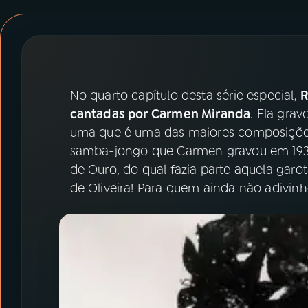
07
ÚLTIMAS
08
PRÊMIO RÁDIO MEC
No quarto capítulo desta série especial,
R
ACOMPANHE A RÁDIO MEC
cantadas por Carmen Miranda
. Ela gra
YouTube
Facebook
uma que é uma das maiores composições 
samba-jongo que Carmen gravou em 1938
Instagram
X
de Ouro, do qual fazia parte aquela ga
de Oliveira! Para quem ainda não adivinho
TikTok