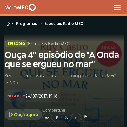
MENU
Programas
Especiais Rádio MEC
Especiais Rádio MEC
EPISÓDIO
Ouça 4º episódio de "A Onda
Buscar
na
que se ergueu no mar"
Rádio
Buscar
MEC
Série especial vai ao ar aos domingos na Rádio MEC,
às 20h
Início
AO VIVO
24/07/2017, 19:18
NO AR EM
01
INÍCIO
Compartilhe
Ouça agora
02
A RÁDIO