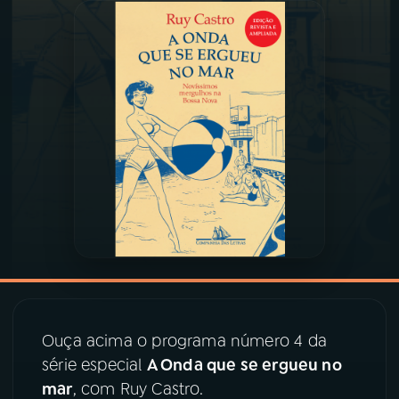
03
PROGRAMAÇÃO
04
PROGRAMAS
05
PODCASTS
06
VIDEOCASTS
07
ÚLTIMAS
08
PRÊMIO RÁDIO MEC
Ouça acima o programa número 4 da
série especial
A Onda que se ergueu no
mar
, com Ruy Castro.
ACOMPANHE A RÁDIO MEC