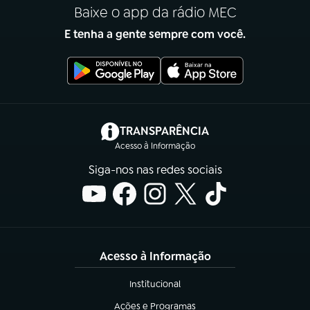
Baixe o app da rádio MEC
E tenha a gente sempre com você.
(abre em nova aba)
TRANSPARÊNCIA
Acesso à Informação
Siga-nos nas redes sociais
Acesso à Informação
Institucional
(abre em nova aba)
Ações e Programas