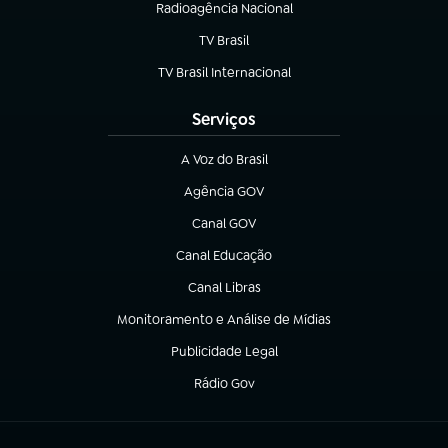
Radioagência Nacional
(abre em nova aba)
TV Brasil
(abre em nova aba)
TV Brasil Internacional
(abre em nova aba)
Serviços
A Voz do Brasil
(abre em nova aba)
Agência GOV
(abre em nova aba)
Canal GOV
(abre em nova aba)
Canal Educação
(abre em nova aba)
Canal Libras
(abre em nova aba)
Monitoramento e Análise de Mídias
(abre em nova aba)
Publicidade Legal
(abre em nova aba)
Rádio Gov
(abre em nova aba)