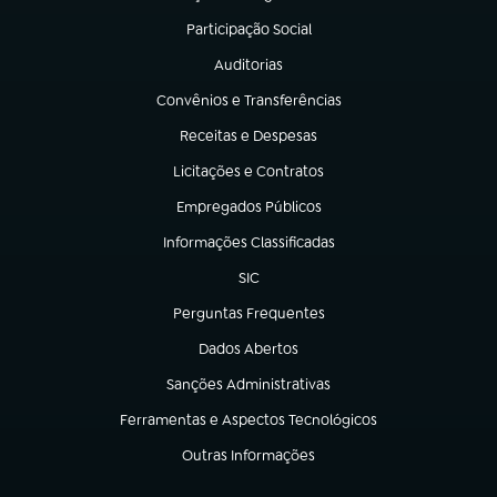
(abre em nova aba)
Participação Social
(abre em nova aba)
Auditorias
(abre em nova aba)
Convênios e Transferências
(abre em nova aba)
Receitas e Despesas
(abre em nova aba)
Licitações e Contratos
(abre em nova aba)
Empregados Públicos
(abre em nova aba)
Informações Classificadas
(abre em nova aba)
SIC
(abre em nova aba)
Perguntas Frequentes
(abre em nova aba)
Dados Abertos
(abre em nova aba)
Sanções Administrativas
(abre em nova aba)
Ferramentas e Aspectos Tecnológicos
(abre em nova aba)
Outras Informações
(abre em nova aba)