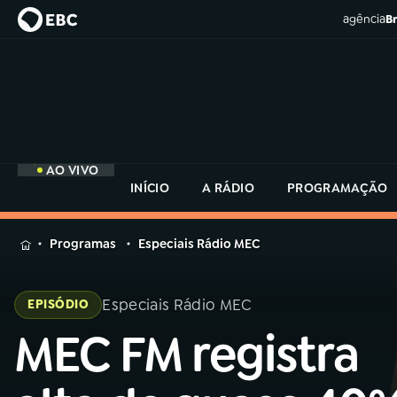
agência
Br
AO VIVO
INÍCIO
A RÁDIO
PROGRAMAÇÃO
MENU
Programas
Especiais Rádio MEC
Buscar
na
Especiais Rádio MEC
EPISÓDIO
Rádio
Buscar
MEC
MEC FM registra
Buscar
na
Rádio
Início
AO VIVO