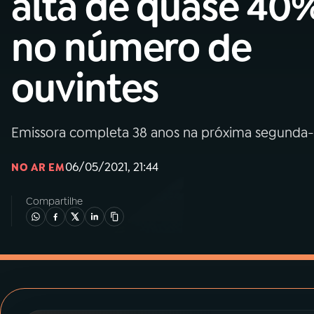
alta de quase 40
MEC
no número de
01
INÍCIO
ouvintes
02
A RÁDIO
Emissora completa 38 anos na próxima segunda-fe
03
PROGRAMAÇÃO
06/05/2021, 21:44
NO AR EM
04
PROGRAMAS
Compartilhe
05
PODCASTS
06
VIDEOCASTS