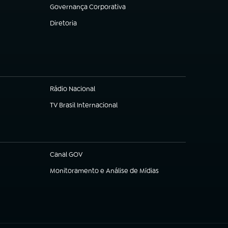
Governança Corporativa
(abre em nova aba)
Diretoria
(abre em nova aba)
Rádio Nacional
(abre em nova aba)
TV Brasil Internacional
(abre em nova aba)
Canal GOV
(abre em nova aba)
Monitoramento e Análise de Mídias
(abre em nova aba)