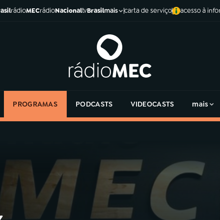
asil
rádio
MEC
rádio
Nacional
tv
Brasil
carta de serviço
acesso à inf
mais
PROGRAMAS
PODCASTS
VIDEOCASTS
mais