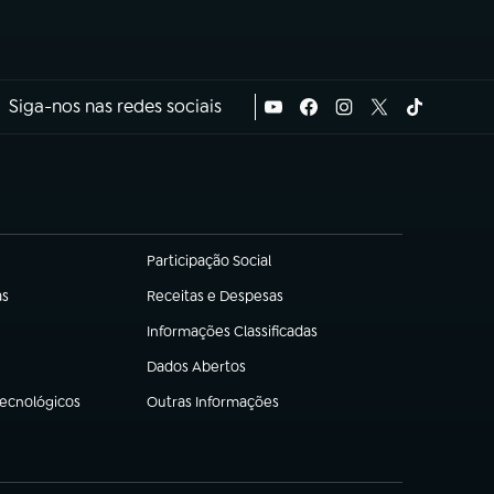
Siga-nos nas redes sociais
Participação Social
(abre em nova aba)
as
Receitas e Despesas
(abre em nova aba)
Informações Classificadas
(abre em nova aba)
Dados Abertos
(abre em nova aba)
Tecnológicos
Outras Informações
(abre em nova aba)