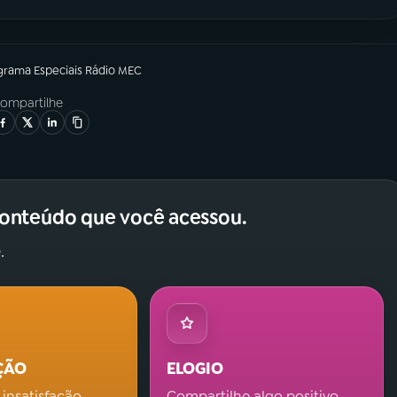
grama
Especiais Rádio MEC
ompartilhe
conteúdo que você acessou.
.
ÇÃO
ELOGIO
 insatisfação.
Compartilhe algo positivo.