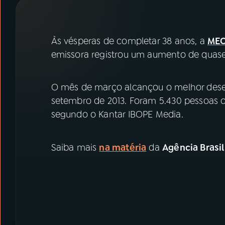
07
ÚLTIMAS
08
PRÊMIO RÁDIO MEC
Às vésperas de completar 38 anos, a
MEC
emissora registrou um aumento de quas
ACOMPANHE A RÁDIO MEC
O mês de março alcançou o melhor des
YouTube
Facebook
setembro de 2013. Foram 5.430 pessoas 
segundo o Kantar IBOPE Media.
Instagram
X
TikTok
Saiba mais
na matéria
da
Agência Brasil