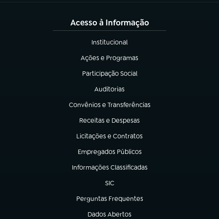
Acesso à Informação
Institucional
(abre em nova aba)
Ações e Programas
(abre em nova aba)
Participação Social
(abre em nova aba)
Auditorias
(abre em nova aba)
Convênios e Transferências
(abre em nova aba)
Receitas e Despesas
(abre em nova aba)
Licitações e Contratos
(abre em nova aba)
Empregados Públicos
(abre em nova aba)
Informações Classificadas
(abre em nova aba)
SIC
(abre em nova aba)
Perguntas Frequentes
(abre em nova aba)
Dados Abertos
(abre em nova aba)