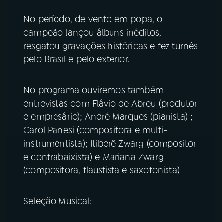
No período, de vento em popa, o
YouTube
Facebook
campeão lançou álbuns inéditos,
resgatou gravações históricas e fez turnês
Instagram
X
pelo Brasil e pelo exterior.
TikTok
No programa ouviremos também
entrevistas com Flávio de Abreu (produtor
e empresário); André Marques (pianista) ;
Carol Panesi (compositora e multi-
instrumentista); Itiberê Zwarg (compositor
e contrabaixista) e Mariana Zwarg
(compositora, flaustista e saxofonista)
Seleção Musical: