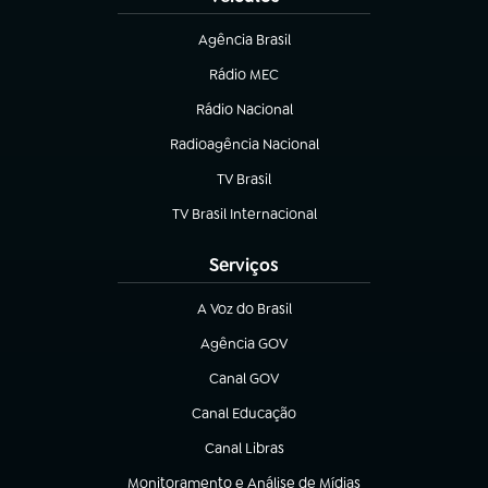
Agência Brasil
(abre em nova aba)
Rádio MEC
Rádio Nacional
(abre em nova aba)
Radioagência Nacional
(abre em nova aba)
TV Brasil
(abre em nova aba)
TV Brasil Internacional
(abre em nova aba)
Serviços
A Voz do Brasil
(abre em nova aba)
Agência GOV
(abre em nova aba)
Canal GOV
(abre em nova aba)
Canal Educação
(abre em nova aba)
Canal Libras
(abre em nova aba)
Monitoramento e Análise de Mídias