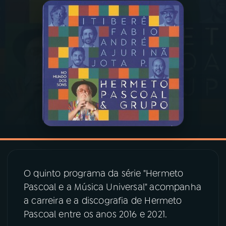
03
PROGRAMAÇÃO
04
PROGRAMAS
05
PODCASTS
06
VIDEOCASTS
07
ÚLTIMAS
O quinto programa da série "Hermeto
Pascoal e a Música Universal" acompanha
08
PRÊMIO RÁDIO MEC
a carreira e a discografia de Hermeto
Pascoal entre os anos 2016 e 2021.
ACOMPANHE A RÁDIO MEC