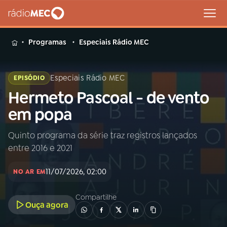
MENU
Programas
Especiais Rádio MEC
Especiais Rádio MEC
EPISÓDIO
Hermeto Pascoal - de vento
Buscar
na
em popa
Rádio
Buscar
MEC
Quinto programa da série traz registros lançados
entre 2016 e 2021
Início
AO VIVO
11/07/2026, 02:00
NO AR EM
01
INÍCIO
Compartilhe
Ouça agora
02
A RÁDIO