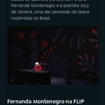
Fernanda Montenegro e a pianista Jocy
YouTube
Facebook
de Oliveira, uma das pioneiras da ópera
multimídia no Brasil.
Instagram
X
TikTok
Fernanda Montenegro na FLIP