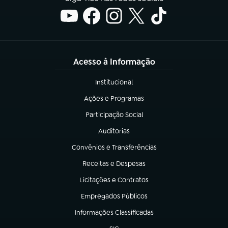
Acesso à Informação
Institucional
(abre em nova aba)
Ações e Programas
(abre em nova aba)
Participação Social
(abre em nova aba)
Auditorias
(abre em nova aba)
Convênios e Transferências
(abre em nova aba)
Receitas e Despesas
(abre em nova aba)
Licitações e Contratos
(abre em nova aba)
Empregados Públicos
(abre em nova aba)
Informações Classificadas
(abre em nova aba)