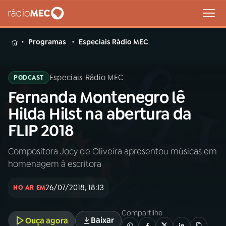
MENU
Programas
Especiais Rádio MEC
Especiais Rádio MEC
PODCAST
Fernanda Montenegro lê
Buscar
na
Hilda Hilst na abertura da
Rádio
Buscar
FLIP 2018
MEC
Compositora Jocy de Oliveira apresentou músicas em
Início
AO VIVO
homenagem à escritora
01
INÍCIO
26/07/2018, 18:13
NO AR EM
Compartilhe
02
A RÁDIO
Baixar
Ouça agora