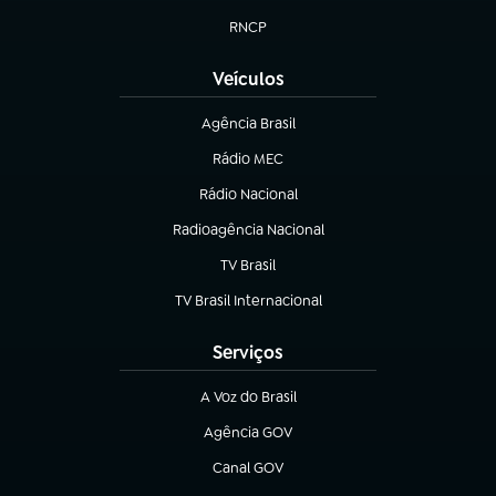
RNCP
(abre em nova aba)
Veículos
Agência Brasil
(abre em nova aba)
Rádio MEC
Rádio Nacional
(abre em nova aba)
Radioagência Nacional
(abre em nova aba)
TV Brasil
(abre em nova aba)
TV Brasil Internacional
(abre em nova aba)
Serviços
A Voz do Brasil
(abre em nova aba)
Agência GOV
(abre em nova aba)
Canal GOV
(abre em nova aba)