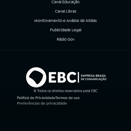
Canal Educação
(abre em nova aba)
Canal Libras
(abre em nova aba)
Monitoramento e Análise de Mídias
(abre em nova aba)
Publicidade Legal
(abre em nova aba)
Rádio Gov
(abre em nova aba)
© Todos os direitos reservados pela EBC
Política de Privacidade
Termos de uso
(abre em nova aba)
(abre em nova aba)
Preferências de privacidade