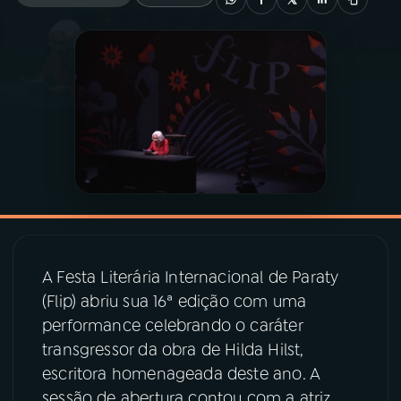
03
PROGRAMAÇÃO
04
PROGRAMAS
05
PODCASTS
06
VIDEOCASTS
A Festa Literária Internacional de Paraty
07
ÚLTIMAS
(Flip) abriu sua 16ª edição com uma
performance celebrando o caráter
08
PRÊMIO RÁDIO MEC
transgressor da obra de Hilda Hilst,
escritora homenageada deste ano. A
sessão de abertura contou com a atriz
ACOMPANHE A RÁDIO MEC