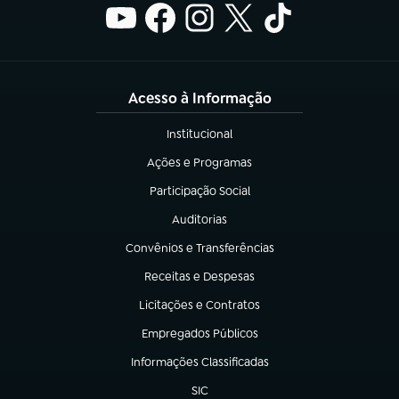
Acesso à Informação
Institucional
(abre em nova aba)
Ações e Programas
(abre em nova aba)
Participação Social
(abre em nova aba)
Auditorias
(abre em nova aba)
Convênios e Transferências
(abre em nova aba)
Receitas e Despesas
(abre em nova aba)
Licitações e Contratos
(abre em nova aba)
Empregados Públicos
(abre em nova aba)
Informações Classificadas
(abre em nova aba)
SIC
(abre em nova aba)