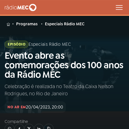
MENU
Programas
Especiais Rádio MEC
Especiais Rádio MEC
EPISÓDIO
Evento abre as
Buscar
na
comemorações dos 100 anos
Rádio
Buscar
da Rádio MEC
MEC
Celebração é realizada no Teatro da Caixa Nelson
Início
AO VIVO
Rodrigues, no Rio de Janeiro
01
INÍCIO
20/04/2023, 20:00
NO AR EM
Compartilhe
02
A RÁDIO