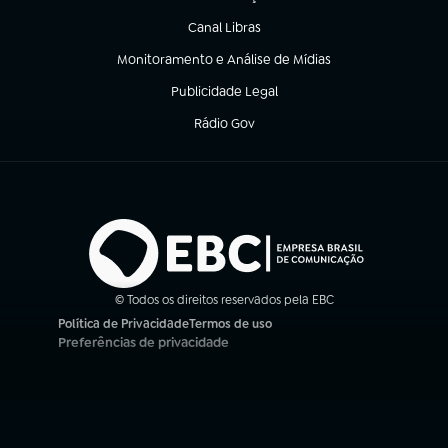
(abre em nova aba)
Canal Libras
(abre em nova aba)
Monitoramento e Análise de Mídias
(abre em nova aba)
Publicidade Legal
(abre em nova aba)
Rádio Gov
(abre em nova aba)
© Todos os direitos reservados pela EBC
Política de Privacidade
Termos de uso
(abre em nova aba)
(abre em nova aba)
Preferências de privacidade