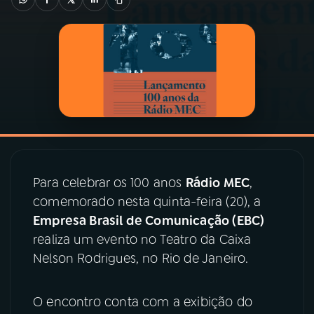
03
PROGRAMAÇÃO
04
PROGRAMAS
05
PODCASTS
06
VIDEOCASTS
Para celebrar os 100 anos
Rádio MEC
,
comemorado nesta quinta-feira (20), a
Empresa Brasil de Comunicação (EBC)
07
ÚLTIMAS
realiza um evento no Teatro da Caixa
Nelson Rodrigues, no Rio de Janeiro.
08
PRÊMIO RÁDIO MEC
O encontro conta com a exibição do
ACOMPANHE A RÁDIO MEC