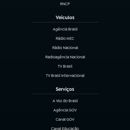
RNCP
(abre em nova aba)
Veículos
Agência Brasil
(abre em nova aba)
Rádio MEC
Rádio Nacional
(abre em nova aba)
Radioagência Nacional
(abre em nova aba)
TV Brasil
(abre em nova aba)
TV Brasil Internacional
(abre em nova aba)
Serviços
A Voz do Brasil
(abre em nova aba)
Agência GOV
(abre em nova aba)
Canal GOV
(abre em nova aba)
Canal Educação