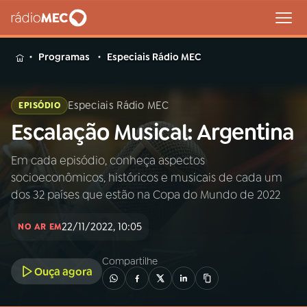
MENU
Programas
Especiais Rádio MEC
Especiais Rádio MEC
EPISÓDIO
Escalação Musical: Argentina
Buscar
na
Rádio
Em cada episódio, conheça aspectos
Buscar
MEC
socioeconômicos, históricos e musicais de cada um
dos 32 países que estão na Copa do Mundo de 2022
Início
AO VIVO
22/11/2022, 10:05
NO AR EM
01
INÍCIO
Compartilhe
Ouça agora
02
A RÁDIO