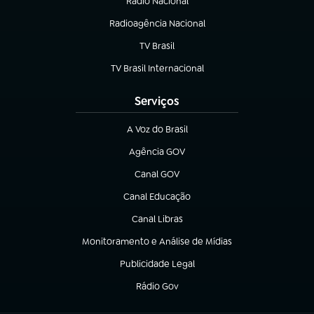
Rádio Nacional
(abre em nova aba)
Radioagência Nacional
(abre em nova aba)
TV Brasil
(abre em nova aba)
TV Brasil Internacional
(abre em nova aba)
Serviços
A Voz do Brasil
(abre em nova aba)
Agência GOV
(abre em nova aba)
Canal GOV
(abre em nova aba)
Canal Educação
(abre em nova aba)
Canal Libras
(abre em nova aba)
Monitoramento e Análise de Mídias
(abre em nova aba)
Publicidade Legal
(abre em nova aba)
Rádio Gov
(abre em nova aba)