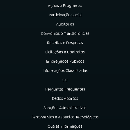
Ações e Programas
(abre em nova aba)
Participação Social
(abre em nova aba)
Auditorias
(abre em nova aba)
Convênios e Transferências
(abre em nova aba)
Receitas e Despesas
(abre em nova aba)
Licitações e Contratos
(abre em nova aba)
Empregados Públicos
(abre em nova aba)
Informações Classificadas
(abre em nova aba)
SIC
(abre em nova aba)
Perguntas Frequentes
(abre em nova aba)
Dados Abertos
(abre em nova aba)
Sanções Administrativas
(abre em nova aba)
Ferramentas e Aspectos Tecnológicos
(abre em nova aba)
Outras Informações
(abre em nova aba)