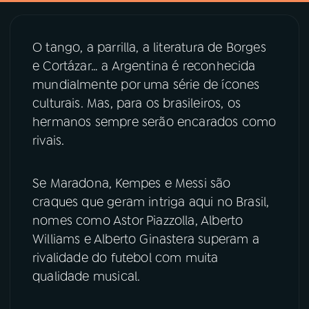
03
PROGRAMAÇÃO
O tango, a parrilla, a literatura de Borges
e Cortázar… a Argentina é reconhecida
04
PROGRAMAS
mundialmente por uma série de ícones
culturais. Mas, para os brasileiros, os
hermanos sempre serão encarados como
05
PODCASTS
rivais.
06
VIDEOCASTS
Se Maradona, Kempes e Messi são
craques que geram intriga aqui no Brasil,
07
ÚLTIMAS
nomes como Astor Piazzolla, Alberto
Williams e Alberto Ginastera superam a
rivalidade do futebol com muita
08
PRÊMIO RÁDIO MEC
qualidade musical.
ACOMPANHE A RÁDIO MEC