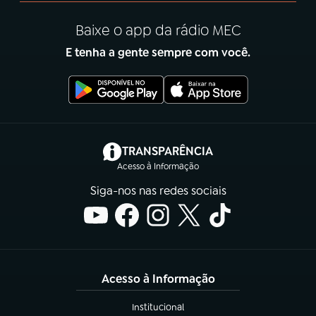
Baixe o app da rádio MEC
E tenha a gente sempre com você.
(abre em nova aba)
TRANSPARÊNCIA
Acesso à Informação
Siga-nos nas redes sociais
Acesso à Informação
Institucional
(abre em nova aba)