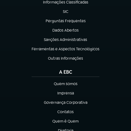
Informações Classificadas
(abre em nova aba)
SIC
(abre em nova aba)
Perguntas Frequentes
(abre em nova aba)
Dados Abertos
(abre em nova aba)
Sanções Administrativas
(abre em nova aba)
Ferramentas e Aspectos Tecnológicos
(abre em nova aba)
Outras Informações
(abre em nova aba)
A EBC
Quem somos
(abre em nova aba)
Imprensa
(abre em nova aba)
Governança Corporativa
(abre em nova aba)
Contatos
(abre em nova aba)
Quem é Quem
(abre em nova aba)
Diretoria