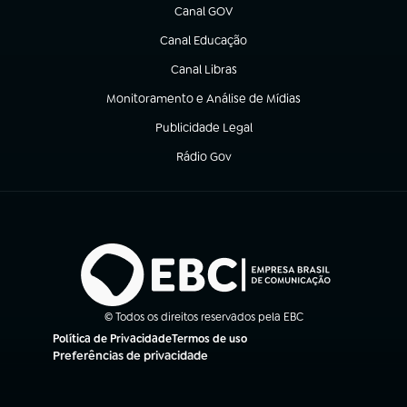
Canal GOV
(abre em nova aba)
Canal Educação
(abre em nova aba)
Canal Libras
(abre em nova aba)
Monitoramento e Análise de Mídias
(abre em nova aba)
Publicidade Legal
(abre em nova aba)
Rádio Gov
(abre em nova aba)
© Todos os direitos reservados pela EBC
Política de Privacidade
Termos de uso
(abre em nova aba)
(abre em nova aba)
Preferências de privacidade