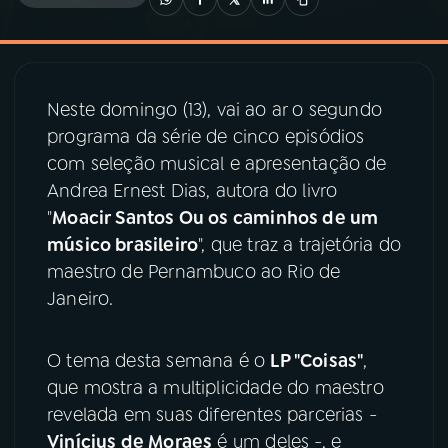
03
PROGRAMAÇÃO
Neste domingo (13), vai ao ar o segundo
04
PROGRAMAS
programa da série de cinco episódios
com seleção musical e apresentação de
05
PODCASTS
Andrea Ernest Dias, autora do livro
"
Moacir Santos Ou os caminhos de um
músico brasileiro
", que traz a trajetória do
06
VIDEOCASTS
maestro de Pernambuco ao Rio de
Janeiro.
07
ÚLTIMAS
O tema desta semana é o
LP "Coisas"
,
08
PRÊMIO RÁDIO MEC
que mostra a multiplicidade do maestro
revelada em suas diferentes parcerias -
Vinícius de Moraes
é um deles -, e
ACOMPANHE A RÁDIO MEC