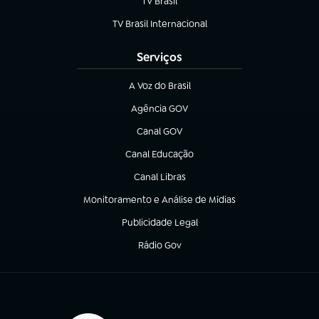
TV Brasil
(abre em nova aba)
TV Brasil Internacional
(abre em nova aba)
Serviços
A Voz do Brasil
(abre em nova aba)
Agência GOV
(abre em nova aba)
Canal GOV
(abre em nova aba)
Canal Educação
(abre em nova aba)
Canal Libras
(abre em nova aba)
Monitoramento e Análise de Mídias
(abre em nova aba)
Publicidade Legal
(abre em nova aba)
Rádio Gov
(abre em nova aba)