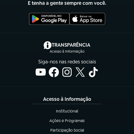
E tenha a gente sempre com você.
(abre em nova aba)
TRANSPARÊNCIA
Acesso à Informação
Siga-nos nas redes sociais
Acesso à Informação
Institucional
(abre em nova aba)
Ações e Programas
(abre em nova aba)
Participação Social
(abre em nova aba)