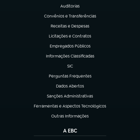
Auditorias
(abre em nova aba)
Convênios e Transferências
(abre em nova aba)
Receitas e Despesas
(abre em nova aba)
Licitações e Contratos
(abre em nova aba)
Empregados Públicos
(abre em nova aba)
Informações Classificadas
(abre em nova aba)
SIC
(abre em nova aba)
Perguntas Frequentes
(abre em nova aba)
Dados Abertos
(abre em nova aba)
Sanções Administrativas
(abre em nova aba)
Ferramentas e Aspectos Tecnológicos
(abre em nova aba)
Outras Informações
(abre em nova aba)
A EBC