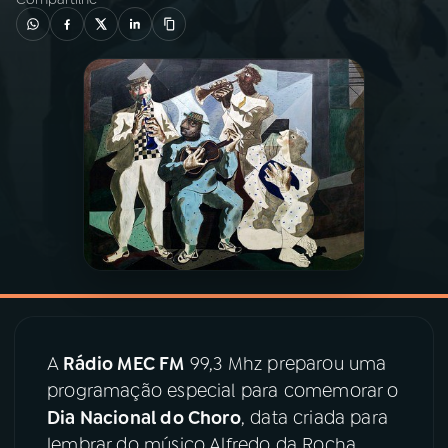
03
PROGRAMAÇÃO
04
PROGRAMAS
05
PODCASTS
06
VIDEOCASTS
07
ÚLTIMAS
A
Rádio MEC FM
99,3 Mhz preparou uma
08
PRÊMIO RÁDIO MEC
programação especial para comemorar o
Dia Nacional do Choro
, data criada para
lembrar do músico Alfredo da Rocha
ACOMPANHE A RÁDIO MEC