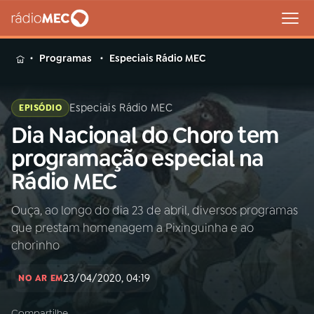
MENU
Programas
Especiais Rádio MEC
Especiais Rádio MEC
EPISÓDIO
Dia Nacional do Choro tem
Buscar
na
programação especial na
Rádio
Buscar
Rádio MEC
MEC
Ouça, ao longo do dia 23 de abril, diversos programas
Início
AO VIVO
que prestam homenagem a Pixinguinha e ao
chorinho
01
INÍCIO
23/04/2020, 04:19
NO AR EM
02
A RÁDIO
Compartilhe