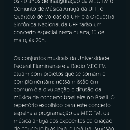
os 40 anos de inauguração da MEC FM o
Conjunto de Música Antiga da UFF, o
YouTube
Facebook
Quarteto de Cordas da UFF e a Orquestra
Sinfônica Nacional da UFF farão um
Instagram
X
concerto especial nesta quarta, 10 de
maio, às 20h.
TikTok
Os conjuntos musicais da Universidade
Federal Fluminense e a Rádio MEC FM
atuam com projetos que se somam e
complementam: nossa missão em
comum é a divulgação e difusão da
música de concerto brasileira no Brasil. O
repertório escolhido para este concerto
espelha a programação da MEC FM, da
música antiga aos expoentes da criação
de concerto brasileira, e terá transmissão