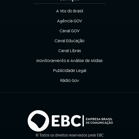
A Voz do Brasil
(abre em nova aba)
Agência GOV
(abre em nova aba)
Canal GOV
(abre em nova aba)
Canal Educação
(abre em nova aba)
Canal Libras
(abre em nova aba)
Monitoramento e Análise de Mídias
(abre em nova aba)
Publicidade Legal
(abre em nova aba)
Rádio Gov
(abre em nova aba)
© Todos os direitos reservados pela EBC