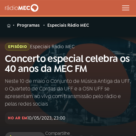
MENU
Programas
Especiais Rádio MEC
Especiais Rádio MEC
EPISÓDIO
Concerto especial celebra os
Buscar
na
40 anos da MEC FM
Rádio
Buscar
MEC
Neste 10 de maio o Conjunto de Música Antiga da UFF,
o Quarteto de Cordas da UFF e a OSN UFF se
Início
AO VIVO
apresentam ao vivo com transmissão pelo rádio e
pelas redes sociais
01
INÍCIO
10/05/2023, 23:00
NO AR EM
02
A RÁDIO
Compartilhe