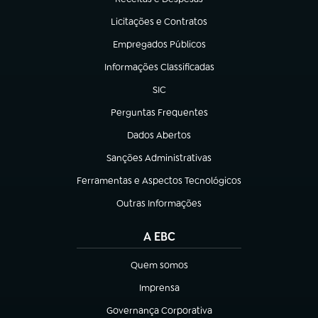
(abre em nova aba)
Licitações e Contratos
(abre em nova aba)
Empregados Públicos
(abre em nova aba)
Informações Classificadas
(abre em nova aba)
SIC
(abre em nova aba)
Perguntas Frequentes
(abre em nova aba)
Dados Abertos
(abre em nova aba)
Sanções Administrativas
(abre em nova aba)
Ferramentas e Aspectos Tecnológicos
(abre em nova aba)
Outras Informações
(abre em nova aba)
A EBC
Quem somos
(abre em nova aba)
Imprensa
(abre em nova aba)
Governança Corporativa
(abre em nova aba)