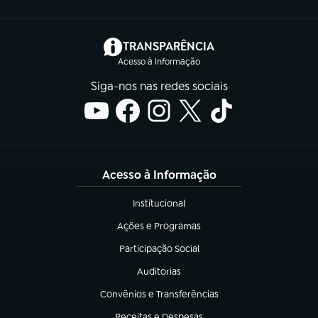
(abre em nova aba)
TRANSPARÊNCIA
Acesso à Informação
Siga-nos nas redes sociais
Acesso à Informação
Institucional
(abre em nova aba)
Ações e Programas
(abre em nova aba)
Participação Social
(abre em nova aba)
Auditorias
(abre em nova aba)
Convênios e Transferências
(abre em nova aba)
Receitas e Despesas