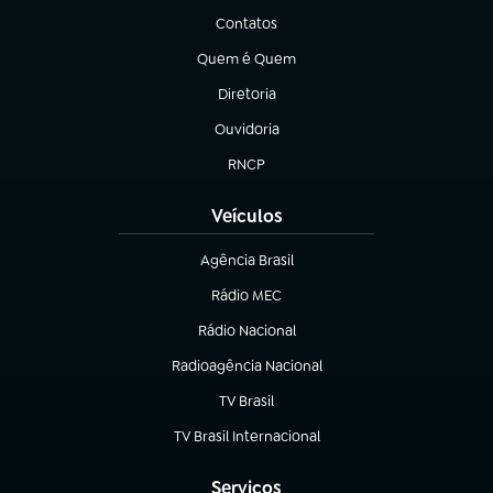
Contatos
(abre em nova aba)
Quem é Quem
(abre em nova aba)
Diretoria
(abre em nova aba)
Ouvidoria
(abre em nova aba)
RNCP
(abre em nova aba)
Veículos
Agência Brasil
(abre em nova aba)
Rádio MEC
Rádio Nacional
(abre em nova aba)
Radioagência Nacional
(abre em nova aba)
TV Brasil
(abre em nova aba)
TV Brasil Internacional
(abre em nova aba)
Serviços