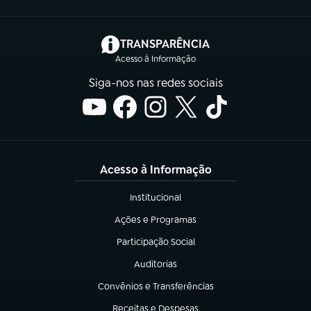
(abre em nova aba)
TRANSPARÊNCIA
Acesso à Informação
Siga-nos nas redes sociais
Acesso à Informação
Institucional
(abre em nova aba)
Ações e Programas
(abre em nova aba)
Participação Social
(abre em nova aba)
Auditorias
(abre em nova aba)
Convênios e Transferências
(abre em nova aba)
Receitas e Despesas