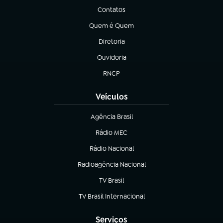
Contatos
(abre em nova aba)
Quem é Quem
(abre em nova aba)
Diretoria
(abre em nova aba)
Ouvidoria
(abre em nova aba)
RNCP
(abre em nova aba)
Veículos
Agência Brasil
(abre em nova aba)
Rádio MEC
Rádio Nacional
(abre em nova aba)
Radioagência Nacional
(abre em nova aba)
TV Brasil
(abre em nova aba)
TV Brasil Internacional
(abre em nova aba)
Serviços