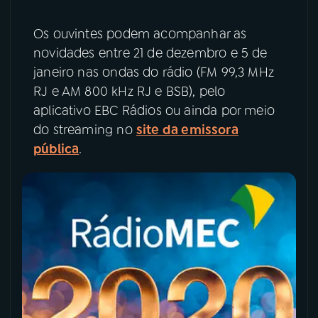
YouTube
Facebook
Os ouvintes podem acompanhar as
novidades entre 21 de dezembro e 5 de
Instagram
X
janeiro nas ondas do rádio (FM 99,3 MHz
RJ e AM 800 kHz RJ e BSB), pelo
TikTok
aplicativo EBC Rádios ou ainda por meio
do streaming no
site da emissora
pública
.