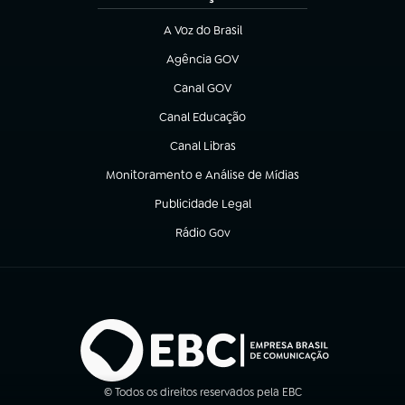
A Voz do Brasil
(abre em nova aba)
Agência GOV
(abre em nova aba)
Canal GOV
(abre em nova aba)
Canal Educação
(abre em nova aba)
Canal Libras
(abre em nova aba)
Monitoramento e Análise de Mídias
(abre em nova aba)
Publicidade Legal
(abre em nova aba)
Rádio Gov
(abre em nova aba)
© Todos os direitos reservados pela EBC