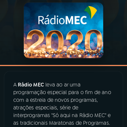
03
PROGRAMAÇÃO
04
PROGRAMAS
05
PODCASTS
06
VIDEOCASTS
A
Rádio MEC
leva ao ar uma
07
ÚLTIMAS
programação especial para o fim de ano
com a estreia de novos programas,
atrações especiais, série de
08
PRÊMIO RÁDIO MEC
interprogramas "Só aqui na Rádio MEC" e
as tradicionais Maratonas de Programas.
ACOMPANHE A RÁDIO MEC