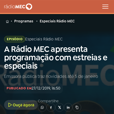
MENU
Programas
Especiais Rádio MEC
Especiais Rádio MEC
EPISÓDIO
A Rádio MEC apresenta
Buscar
na
programação com estreias e
Rádio
Buscar
especiais
MEC
Emissora pública traz novidades até 5 de janeiro
Início
AO VIVO
27/12/2019, 16:50
PUBLICADO EM
01
INÍCIO
Compartilhe
Ouça agora
02
A RÁDIO