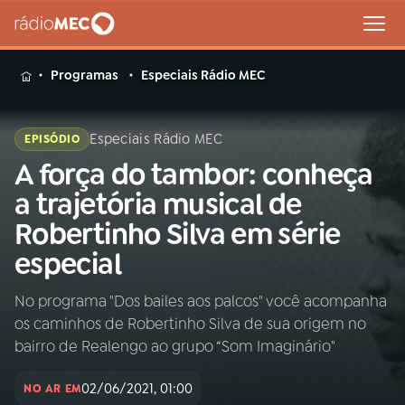
MENU
Programas
Especiais Rádio MEC
Especiais Rádio MEC
EPISÓDIO
A força do tambor: conheça
Buscar
na
a trajetória musical de
Rádio
Buscar
Robertinho Silva em série
MEC
especial
Início
AO VIVO
No programa "Dos bailes aos palcos" você acompanha
os caminhos de Robertinho Silva de sua origem no
01
INÍCIO
bairro de Realengo ao grupo “Som Imaginário"
02/06/2021, 01:00
02
A RÁDIO
NO AR EM