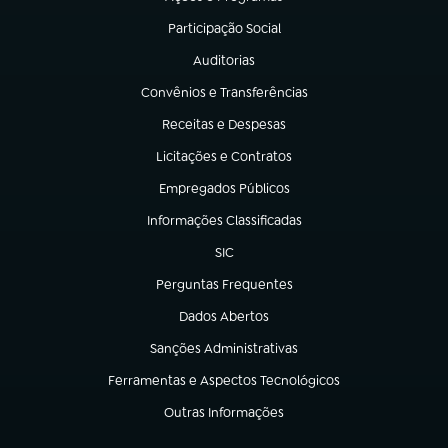
(abre em nova aba)
Participação Social
(abre em nova aba)
Auditorias
(abre em nova aba)
Convênios e Transferências
(abre em nova aba)
Receitas e Despesas
(abre em nova aba)
Licitações e Contratos
(abre em nova aba)
Empregados Públicos
(abre em nova aba)
Informações Classificadas
(abre em nova aba)
SIC
(abre em nova aba)
Perguntas Frequentes
(abre em nova aba)
Dados Abertos
(abre em nova aba)
Sanções Administrativas
(abre em nova aba)
Ferramentas e Aspectos Tecnológicos
(abre em nova aba)
Outras Informações
(abre em nova aba)