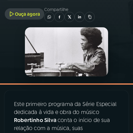
Compartilhe
Ouça agora
03
PROGRAMAÇÃO
04
PROGRAMAS
05
PODCASTS
06
VIDEOCASTS
07
ÚLTIMAS
Este primeiro programa da Série Especial
dedicada à vida e obra do músico
08
PRÊMIO RÁDIO MEC
Robertinho Silva
conta o início de sua
relação com a música, suas
ACOMPANHE A RÁDIO MEC