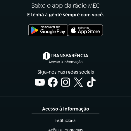
Baixe o app da rádio MEC
E tenha a gente sempre com você.
(abre em nova aba)
TRANSPARÊNCIA
Acesso à Informação
Siga-nos nas redes sociais
Acesso à Informação
Institucional
(abre em nova aba)
Ações e Programas