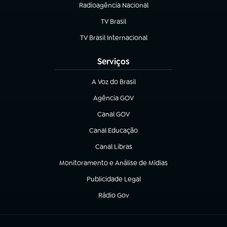
Radioagência Nacional
(abre em nova aba)
TV Brasil
(abre em nova aba)
TV Brasil Internacional
(abre em nova aba)
Serviços
A Voz do Brasil
(abre em nova aba)
Agência GOV
(abre em nova aba)
Canal GOV
(abre em nova aba)
Canal Educação
(abre em nova aba)
Canal Libras
(abre em nova aba)
Monitoramento e Análise de Mídias
(abre em nova aba)
Publicidade Legal
(abre em nova aba)
Rádio Gov
(abre em nova aba)