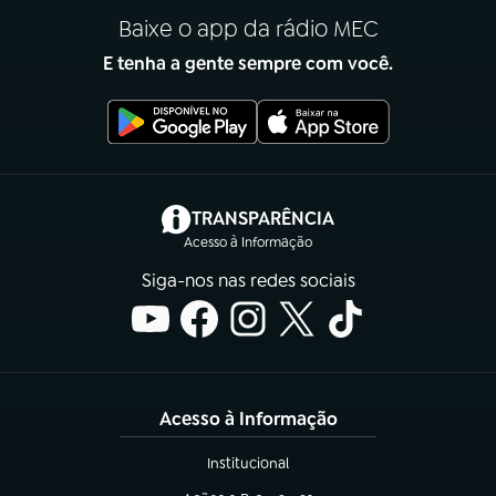
Baixe o app da rádio MEC
E tenha a gente sempre com você.
(abre em nova aba)
TRANSPARÊNCIA
Acesso à Informação
Siga-nos nas redes sociais
Acesso à Informação
Institucional
(abre em nova aba)