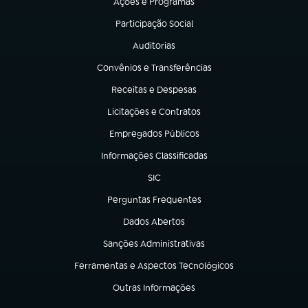
Ações e Programas
(abre em nova aba)
Participação Social
(abre em nova aba)
Auditorias
(abre em nova aba)
Convênios e Transferências
(abre em nova aba)
Receitas e Despesas
(abre em nova aba)
Licitações e Contratos
(abre em nova aba)
Empregados Públicos
(abre em nova aba)
Informações Classificadas
(abre em nova aba)
SIC
(abre em nova aba)
Perguntas Frequentes
(abre em nova aba)
Dados Abertos
(abre em nova aba)
Sanções Administrativas
(abre em nova aba)
Ferramentas e Aspectos Tecnológicos
(abre em nova aba)
Outras Informações
(abre em nova aba)