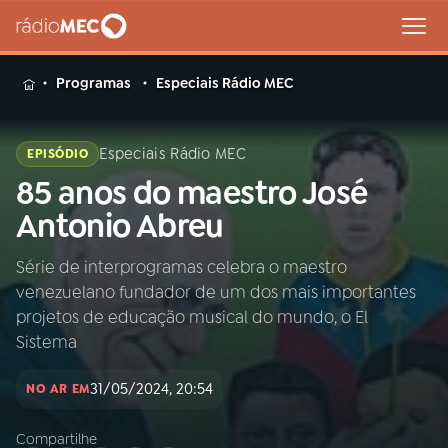
MENU
Programas
Especiais Rádio MEC
Especiais Rádio MEC
EPISÓDIO
85 anos do maestro José
Buscar
na
Antonio Abreu
Rádio
Buscar
MEC
Série de interprogramas celebra o maestro
venezuelano fundador de um dos mais importantes
Início
AO VIVO
projetos de educação musical do mundo, o El
Sistema
01
INÍCIO
31/05/2024, 20:54
NO AR EM
02
A RÁDIO
Compartilhe