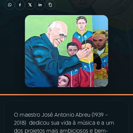
03
PROGRAMAÇÃO
04
PROGRAMAS
05
PODCASTS
06
VIDEOCASTS
07
ÚLTIMAS
08
PRÊMIO RÁDIO MEC
O maestro José Antonio Abreu (1939 –
2018) dedicou sua vida à música e a um
dos projetos mais ambiciosos e bem-
ACOMPANHE A RÁDIO MEC