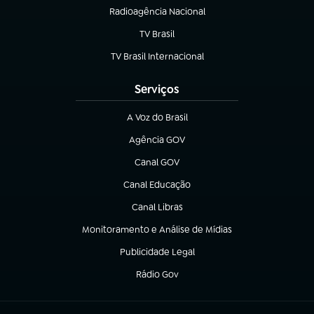
Radioagência Nacional
(abre em nova aba)
TV Brasil
(abre em nova aba)
TV Brasil Internacional
(abre em nova aba)
Serviços
A Voz do Brasil
(abre em nova aba)
Agência GOV
(abre em nova aba)
Canal GOV
(abre em nova aba)
Canal Educação
(abre em nova aba)
Canal Libras
(abre em nova aba)
Monitoramento e Análise de Mídias
(abre em nova aba)
Publicidade Legal
(abre em nova aba)
Rádio Gov
(abre em nova aba)