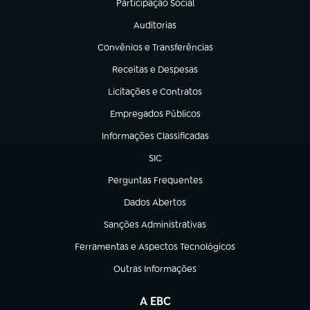
Participação Social
(abre em nova aba)
Auditorias
(abre em nova aba)
Convênios e Transferências
(abre em nova aba)
Receitas e Despesas
(abre em nova aba)
Licitações e Contratos
(abre em nova aba)
Empregados Públicos
(abre em nova aba)
Informações Classificadas
(abre em nova aba)
SIC
(abre em nova aba)
Perguntas Frequentes
(abre em nova aba)
Dados Abertos
(abre em nova aba)
Sanções Administrativas
(abre em nova aba)
Ferramentas e Aspectos Tecnológicos
(abre em nova aba)
Outras Informações
(abre em nova aba)
A EBC