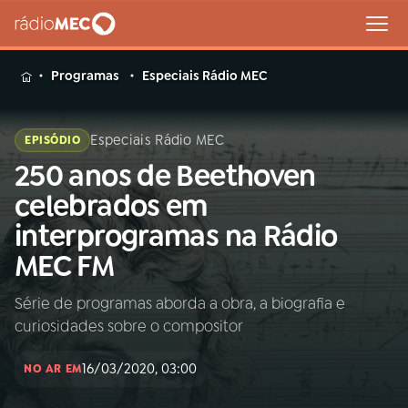
MENU
Programas
Especiais Rádio MEC
Especiais Rádio MEC
EPISÓDIO
250 anos de Beethoven
Buscar
na
celebrados em
Rádio
Buscar
interprogramas na Rádio
MEC
MEC FM
Início
AO VIVO
Série de programas aborda a obra, a biografia e
curiosidades sobre o compositor
01
INÍCIO
16/03/2020, 03:00
NO AR EM
02
A RÁDIO