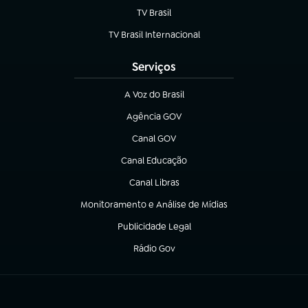
TV Brasil
(abre em nova aba)
TV Brasil Internacional
(abre em nova aba)
Serviços
A Voz do Brasil
(abre em nova aba)
Agência GOV
(abre em nova aba)
Canal GOV
(abre em nova aba)
Canal Educação
(abre em nova aba)
Canal Libras
(abre em nova aba)
Monitoramento e Análise de Mídias
(abre em nova aba)
Publicidade Legal
(abre em nova aba)
Rádio Gov
(abre em nova aba)