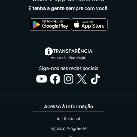
E tenha a gente sempre com você.
(abre em nova aba)
TRANSPARÊNCIA
Acesso à Informação
Siga-nos nas redes sociais
Acesso à Informação
Institucional
(abre em nova aba)
Ações e Programas
(abre em nova aba)