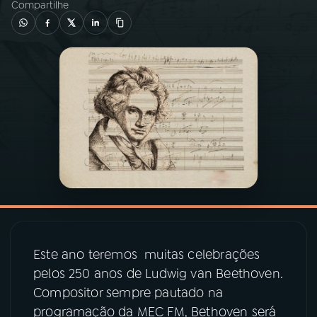
Compartilhe
03
PROGRAMAÇÃO
04
PROGRAMAS
05
PODCASTS
06
VIDEOCASTS
07
ÚLTIMAS
Este ano teremos muitas celebrações
08
PRÊMIO RÁDIO MEC
pelos 250 anos de Ludwig van Beethoven.
Compositor sempre pautado na
programação da MEC FM, Bethoven será
ACOMPANHE A RÁDIO MEC