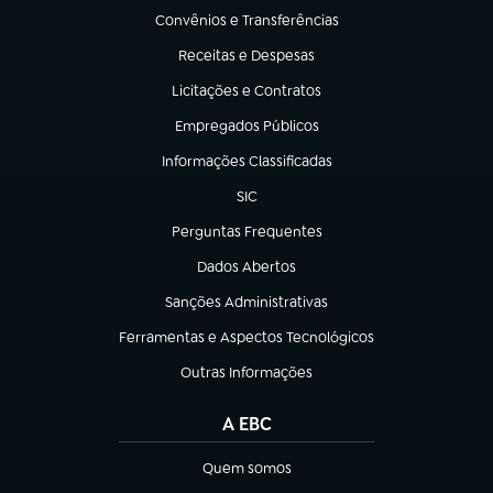
Convênios e Transferências
(abre em nova aba)
Receitas e Despesas
(abre em nova aba)
Licitações e Contratos
(abre em nova aba)
Empregados Públicos
(abre em nova aba)
Informações Classificadas
(abre em nova aba)
SIC
(abre em nova aba)
Perguntas Frequentes
(abre em nova aba)
Dados Abertos
(abre em nova aba)
Sanções Administrativas
(abre em nova aba)
Ferramentas e Aspectos Tecnológicos
(abre em nova aba)
Outras Informações
(abre em nova aba)
A EBC
Quem somos
(abre em nova aba)