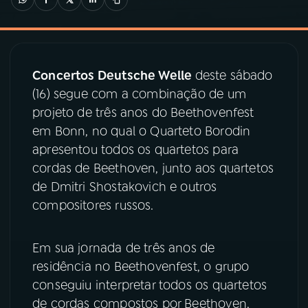
03
PROGRAMAÇÃO
Concertos Deutsche Welle
deste sábado
04
PROGRAMAS
(16) segue com a combinação de um
projeto de três anos do Beethovenfest
05
PODCASTS
em Bonn, no qual o Quarteto Borodin
apresentou todos os quartetos para
cordas de Beethoven, junto aos quartetos
06
VIDEOCASTS
de Dmitri Shostakovich e outros
compositores russos.
07
ÚLTIMAS
Em sua jornada de três anos de
08
PRÊMIO RÁDIO MEC
residência no Beethovenfest, o grupo
conseguiu interpretar todos os quartetos
de cordas compostos por Beethoven,
ACOMPANHE A RÁDIO MEC