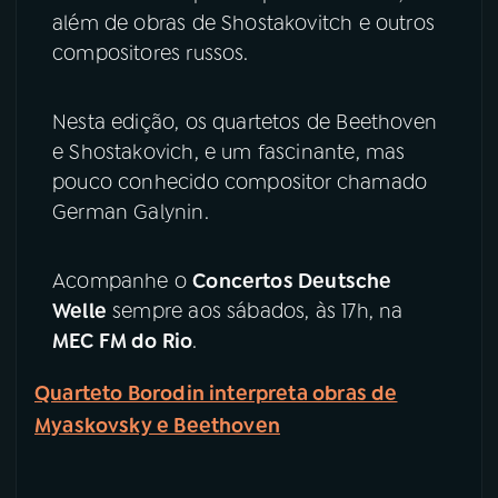
além de obras de Shostakovitch e outros
YouTube
Facebook
compositores russos.
Instagram
X
Nesta edição, os quartetos de Beethoven
e Shostakovich, e um fascinante, mas
TikTok
pouco conhecido compositor chamado
German Galynin.
Acompanhe o
Concertos Deutsche
Welle
sempre aos sábados, às 17h, na
MEC FM do Rio
.
Quarteto Borodin interpreta obras de
Myaskovsky e Beethoven