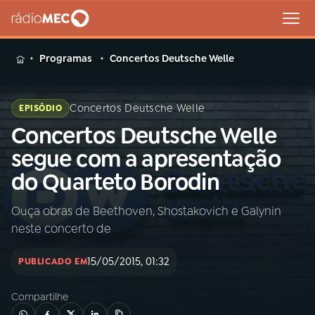
MENU
Programas
Concertos Deutsche Welle
Concertos Deutsche Welle
EPISÓDIO
Concertos Deutsche Welle
Buscar
na
segue com a apresentação
Rádio
Buscar
do Quarteto Borodin
MEC
Ouça obras de Beethoven, Shostakovich e Galynin
Início
AO VIVO
neste concerto de
01
INÍCIO
15/05/2015, 01:32
PUBLICADO EM
Compartilhe
02
A RÁDIO