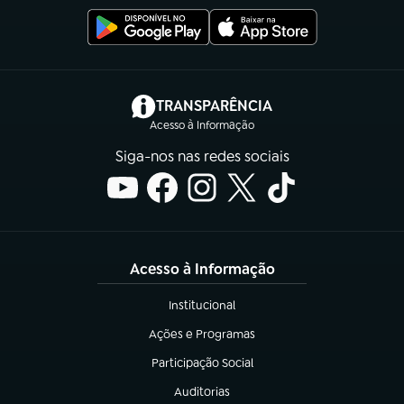
(abre em nova aba)
TRANSPARÊNCIA
Acesso à Informação
Siga-nos nas redes sociais
Acesso à Informação
Institucional
(abre em nova aba)
Ações e Programas
(abre em nova aba)
Participação Social
(abre em nova aba)
Auditorias
(abre em nova aba)