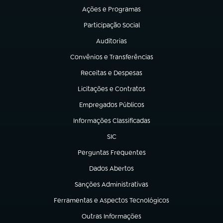
Ações e Programas
(abre em nova aba)
Participação Social
(abre em nova aba)
Auditorias
(abre em nova aba)
Convênios e Transferências
(abre em nova aba)
Receitas e Despesas
(abre em nova aba)
Licitações e Contratos
(abre em nova aba)
Empregados Públicos
(abre em nova aba)
Informações Classificadas
(abre em nova aba)
SIC
(abre em nova aba)
Perguntas Frequentes
(abre em nova aba)
Dados Abertos
(abre em nova aba)
Sanções Administrativas
(abre em nova aba)
Ferramentas e Aspectos Tecnológicos
(abre em nova aba)
Outras Informações
(abre em nova aba)