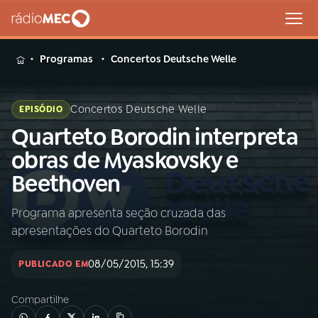
MENU
Programas
Concertos Deutsche Welle
Concertos Deutsche Welle
EPISÓDIO
Quarteto Borodin interpreta
Buscar
na
obras de Myaskovsky e
Rádio
Buscar
Beethoven
MEC
Programa apresenta seção cruzada das
Início
AO VIVO
apresentações do Quarteto Borodin
01
INÍCIO
08/05/2015, 15:39
PUBLICADO EM
Compartilhe
02
A RÁDIO