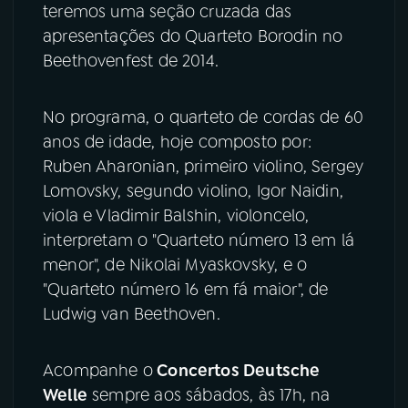
teremos uma seção cruzada das
apresentações do Quarteto Borodin no
YouTube
Facebook
Beethovenfest de 2014.
Instagram
X
No programa, o quarteto de cordas de 60
TikTok
anos de idade, hoje composto por:
Ruben Aharonian, primeiro violino, Sergey
Lomovsky, segundo violino, Igor Naidin,
viola e Vladimir Balshin, violoncelo,
interpretam o "Quarteto número 13 em lá
menor", de Nikolai Myaskovsky, e o
"Quarteto número 16 em fá maior", de
Ludwig van Beethoven.
Acompanhe o
Concertos Deutsche
Welle
sempre aos sábados, às 17h, na