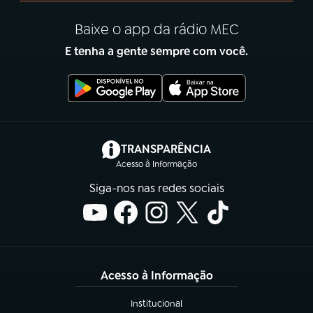
Baixe o app da rádio MEC
E tenha a gente sempre com você.
(abre em nova aba)
TRANSPARÊNCIA
Acesso à Informação
Siga-nos nas redes sociais
Acesso à Informação
Institucional
(abre em nova aba)