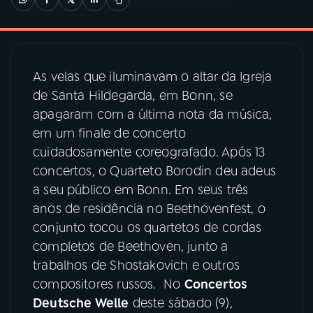
03
PROGRAMAÇÃO
As velas que iluminavam o altar da Igreja
04
PROGRAMAS
de Santa Hildegarda, em Bonn, se
apagaram com a última nota da música,
05
PODCASTS
em um finale de concerto
cuidadosamente coreografado. Após 13
concertos, o Quarteto Borodin deu adeus
06
VIDEOCASTS
a seu público em Bonn. Em seus três
anos de residência no Beethovenfest, o
07
ÚLTIMAS
conjunto tocou os quartetos de cordas
completos de Beethoven, junto a
trabalhos de Shostakovich e outros
08
PRÊMIO RÁDIO MEC
compositores russos. No
Concertos
Deutsche Welle
deste sábado (9),
ACOMPANHE A RÁDIO MEC