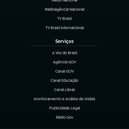
Rádio Nacional
(abre em nova aba)
Radioagência Nacional
(abre em nova aba)
TV Brasil
(abre em nova aba)
TV Brasil Internacional
(abre em nova aba)
Serviços
A Voz do Brasil
(abre em nova aba)
Agência GOV
(abre em nova aba)
Canal GOV
(abre em nova aba)
Canal Educação
(abre em nova aba)
Canal Libras
(abre em nova aba)
Monitoramento e Análise de Mídias
(abre em nova aba)
Publicidade Legal
(abre em nova aba)
Rádio Gov
(abre em nova aba)