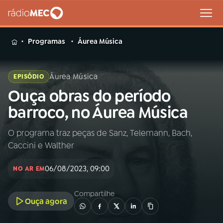
MENU
Programas
Áurea Música
Áurea Música
EPISÓDIO
Ouça obras do período
Buscar
na
barroco, no Áurea Música
Rádio
Buscar
MEC
O programa traz peças de Sanz, Telemann, Bach,
Caccini e Walther
Início
AO VIVO
06/08/2023, 09:00
NO AR EM
01
INÍCIO
Compartilhe
Ouça agora
02
A RÁDIO