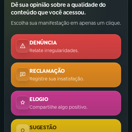
Dê sua opinião sobre a qualidade do
conteúdo que você acessou.
YouTube
Facebook
Escolha sua manifestação em apenas um clique.
Instagram
X
DENÚNCIA
TikTok
Relate irregularidades.
RECLAMAÇÃO
Registre sua insatisfação.
ELOGIO
Compartilhe algo positivo.
SUGESTÃO