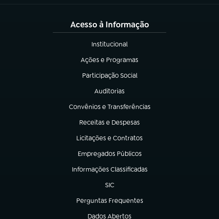
Acesso à Informação
Institucional
(abre em nova aba)
Ações e Programas
(abre em nova aba)
Participação Social
(abre em nova aba)
Auditorias
(abre em nova aba)
Convênios e Transferências
(abre em nova aba)
Receitas e Despesas
(abre em nova aba)
Licitações e Contratos
(abre em nova aba)
Empregados Públicos
(abre em nova aba)
Informações Classificadas
(abre em nova aba)
SIC
(abre em nova aba)
Perguntas Frequentes
(abre em nova aba)
Dados Abertos