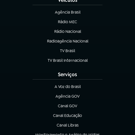
Veículos
Agência Brasil
(abre em nova aba)
Rádio MEC
Rádio Nacional
(abre em nova aba)
Radioagência Nacional
(abre em nova aba)
TV Brasil
(abre em nova aba)
TV Brasil Internacional
(abre em nova aba)
Serviços
A Voz do Brasil
(abre em nova aba)
Agência GOV
(abre em nova aba)
Canal GOV
(abre em nova aba)
Canal Educação
(abre em nova aba)
Canal Libras
(abre em nova aba)
Monitoramento e Análise de Mídias