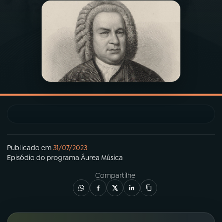
03
PROGRAMAÇÃO
04
PROGRAMAS
05
PODCASTS
06
VIDEOCASTS
Publicado em
31/07/2023
07
ÚLTIMAS
Episódio
do programa
Áurea Música
Compartilhe
08
PRÊMIO RÁDIO MEC
ACOMPANHE A RÁDIO MEC