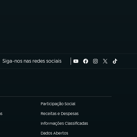
Siga-nos nas redes sociais
Participação Social
(abre em nova aba)
as
Receitas e Despesas
(abre em nova aba)
Informações Classificadas
(abre em nova aba)
Dados Abertos
(abre em nova aba)