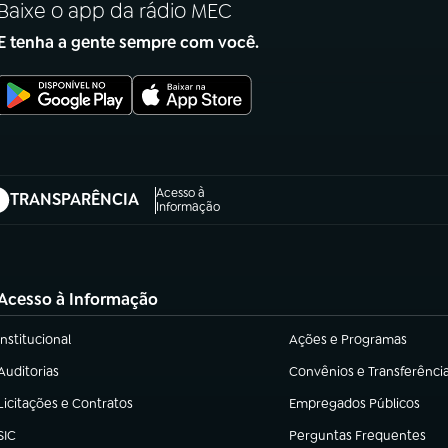
Baixe o app da rádio MEC
E tenha a gente sempre com você.
Acesso à
TRANSPARÊNCIA
abre em nova aba)
Informação
Acesso à Informação
Institucional
Ações e Programas
(abre em nova aba)
(abre em nova aba)
Auditorias
Convênios e Transferênci
(abre em nova aba)
(abre em nova aba)
Licitações e Contratos
Empregados Públicos
(abre em nova aba)
(abre em nova aba)
SIC
Perguntas Frequentes
(abre em nova aba)
(abre em nova aba)