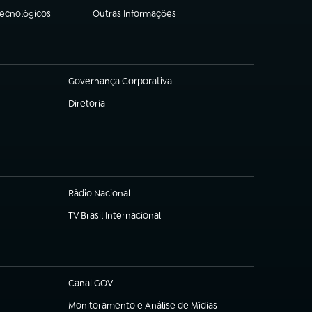
Tecnológicos
Outras Informações
(abre em nova aba)
Governança Corporativa
(abre em nova aba)
Diretoria
(abre em nova aba)
Rádio Nacional
(abre em nova aba)
TV Brasil Internacional
(abre em nova aba)
Canal GOV
(abre em nova aba)
Monitoramento e Análise de Mídias
(abre em nova aba)