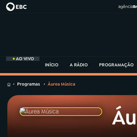
agência
Br
AO VIVO
INÍCIO
A RÁDIO
PROGRAMAÇÃO
MENU
Programas
Áurea Música
Buscar
na
Rádio
Áu
Buscar
MEC
Buscar
na
Rádio
Início
AO VIVO