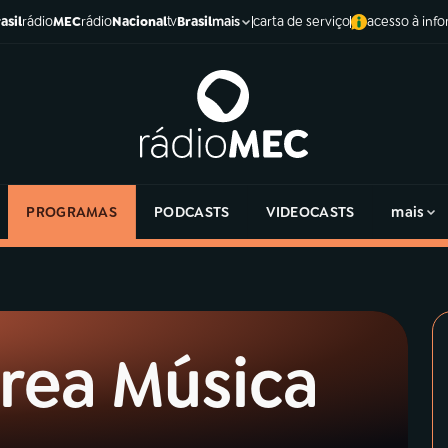
asil
rádio
MEC
rádio
Nacional
tv
Brasil
carta de serviço
acesso à inf
mais
PROGRAMAS
PODCASTS
VIDEOCASTS
mais
rea Música