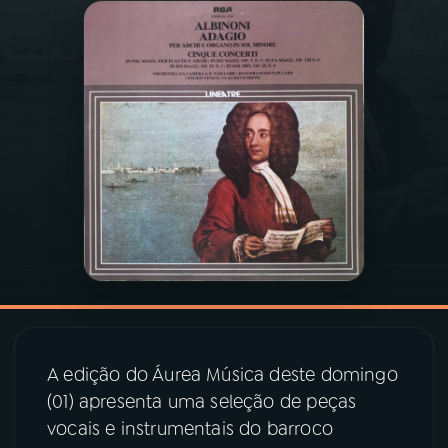
03
PROGRAMAÇÃO
04
PROGRAMAS
05
PODCASTS
06
VIDEOCASTS
07
ÚLTIMAS
A edição do Áurea Música deste domingo
08
PRÊMIO RÁDIO MEC
(01) apresenta uma seleção de peças
vocais e instrumentais do barroco
ACOMPANHE A RÁDIO MEC