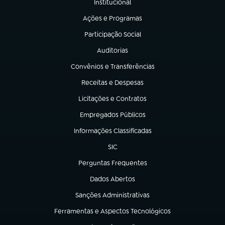
Institucional
(abre em nova aba)
Ações e Programas
(abre em nova aba)
Participação Social
(abre em nova aba)
Auditorias
(abre em nova aba)
Convênios e Transferências
(abre em nova aba)
Receitas e Despesas
(abre em nova aba)
Licitações e Contratos
(abre em nova aba)
Empregados Públicos
(abre em nova aba)
Informações Classificadas
(abre em nova aba)
SIC
(abre em nova aba)
Perguntas Frequentes
(abre em nova aba)
Dados Abertos
(abre em nova aba)
Sanções Administrativas
(abre em nova aba)
Ferramentas e Aspectos Tecnológicos
(abre em nova aba)