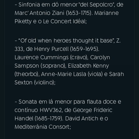
- Sinfonia em dó menor "del Sepolcro", de
Marc' Antonio Ziani (1653-1715). Marianne
YouTube
Facebook
Piketty e o Le Concert Idéal;
Instagram
X
- “Of old when heroes thought it base”, Z.
TikTok
333, de Henry Purcell (1659-1695).
Laurence Cummings (cravo), Carolyn
Sampson (soprano), Elizabeth Kenny
(theorbo), Anne-Marie Lasla (viola) e Sarah
Sexton (violino);
- Sonata em lá menor para flauta doce e
contínuo HWV362, de George Frideric
Handel (1685-1759). David Antich e o
Mediterrània Consort;