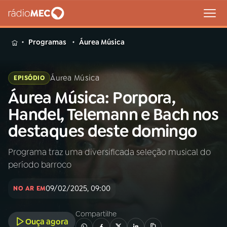
MENU
Programas
Áurea Música
Áurea Música
EPISÓDIO
Áurea Música: Porpora,
Buscar
na
Handel, Telemann e Bach nos
Rádio
Buscar
destaques deste domingo
MEC
Programa traz uma diversificada seleção musical do
Início
AO VIVO
período barroco
01
INÍCIO
09/02/2025, 09:00
NO AR EM
Compartilhe
02
A RÁDIO
Ouça agora