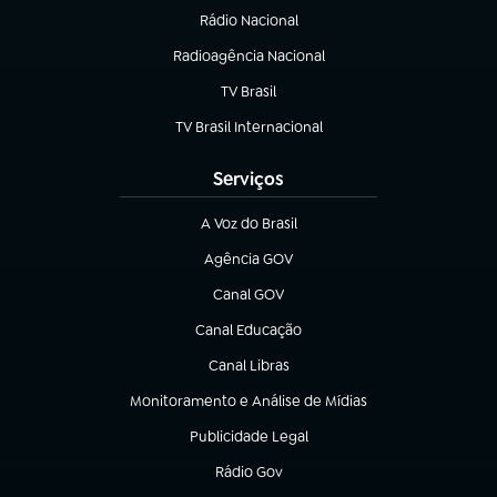
Rádio Nacional
(abre em nova aba)
Radioagência Nacional
(abre em nova aba)
TV Brasil
(abre em nova aba)
TV Brasil Internacional
(abre em nova aba)
Serviços
A Voz do Brasil
(abre em nova aba)
Agência GOV
(abre em nova aba)
Canal GOV
(abre em nova aba)
Canal Educação
(abre em nova aba)
Canal Libras
(abre em nova aba)
Monitoramento e Análise de Mídias
(abre em nova aba)
Publicidade Legal
(abre em nova aba)
Rádio Gov
(abre em nova aba)