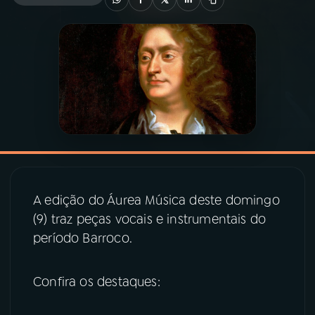
03
PROGRAMAÇÃO
04
PROGRAMAS
05
PODCASTS
06
VIDEOCASTS
A edição do Áurea Música deste domingo
(9) traz peças vocais e instrumentais do
07
ÚLTIMAS
período Barroco.
08
PRÊMIO RÁDIO MEC
Confira os destaques:
ACOMPANHE A RÁDIO MEC