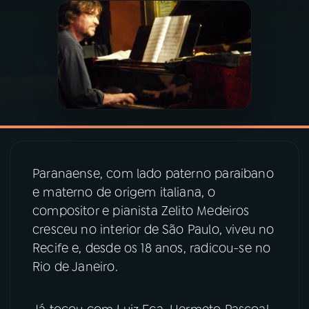
03
PROGRAMAÇÃO
04
PROGRAMAS
05
PODCASTS
06
VIDEOCASTS
Paranaense, com lado paterno paraibano
e materno de origem italiana, o
compositor e pianista Zelito Medeiros
07
ÚLTIMAS
cresceu no interior de São Paulo, viveu no
Recife e, desde os 18 anos, radicou-se no
08
PRÊMIO RÁDIO MEC
Rio de Janeiro.
ACOMPANHE A RÁDIO MEC