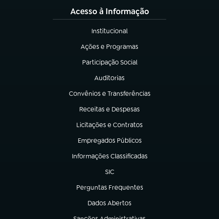
Acesso à Informação
Institucional
(abre em nova aba)
Ações e Programas
(abre em nova aba)
Participação Social
(abre em nova aba)
Auditorias
(abre em nova aba)
Convênios e Transferências
(abre em nova aba)
Receitas e Despesas
(abre em nova aba)
Licitações e Contratos
(abre em nova aba)
Empregados Públicos
(abre em nova aba)
Informações Classificadas
(abre em nova aba)
SIC
(abre em nova aba)
Perguntas Frequentes
(abre em nova aba)
Dados Abertos
(abre em nova aba)
Sanções Administrativas