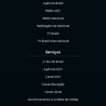
Agência Brasil
(abre em nova aba)
Rádio MEC
Rádio Nacional
(abre em nova aba)
Radioagência Nacional
(abre em nova aba)
TV Brasil
(abre em nova aba)
TV Brasil Internacional
(abre em nova aba)
Serviços
A Voz do Brasil
(abre em nova aba)
Agência GOV
(abre em nova aba)
Canal GOV
(abre em nova aba)
Canal Educação
(abre em nova aba)
Canal Libras
(abre em nova aba)
Monitoramento e Análise de Mídias
(abre em nova aba)