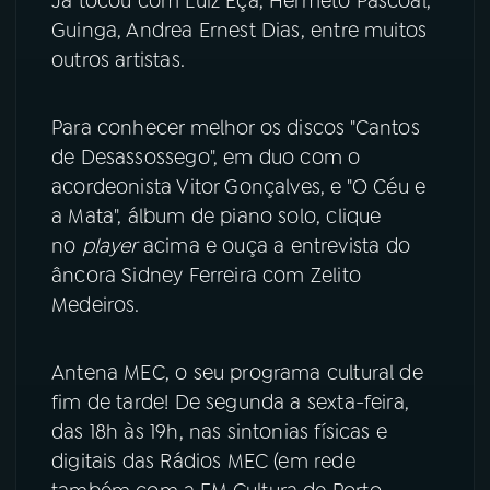
Já tocou com Luiz Eça, Hermeto Pascoal,
Guinga, Andrea Ernest Dias, entre muitos
YouTube
Facebook
outros artistas.
Instagram
X
Para conhecer melhor os discos "Cantos
de Desassossego", em duo com o
TikTok
acordeonista Vitor Gonçalves, e "O Céu e
a Mata", álbum de piano solo, clique
no
player
acima e ouça a entrevista do
âncora Sidney Ferreira com Zelito
Medeiros.
Antena MEC, o seu programa cultural de
fim de tarde! De segunda a sexta-feira,
das 18h às 19h, nas sintonias físicas e
digitais das Rádios MEC (em rede