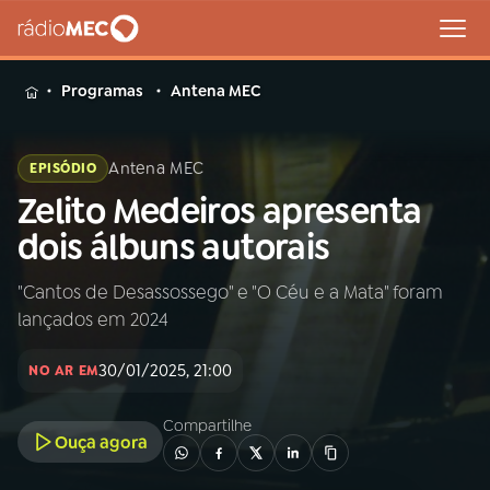
MENU
Programas
Antena MEC
Antena MEC
EPISÓDIO
Zelito Medeiros apresenta
Buscar
na
dois álbuns autorais
Rádio
Buscar
MEC
"Cantos de Desassossego" e "O Céu e a Mata" foram
lançados em 2024
Início
AO VIVO
30/01/2025, 21:00
NO AR EM
01
INÍCIO
Compartilhe
Ouça agora
02
A RÁDIO