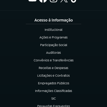
Acesso à Informação
Institucional
(abre em nova aba)
Ações e Programas
(abre em nova aba)
Participação Social
(abre em nova aba)
Auditorias
(abre em nova aba)
Convênios e Transferências
(abre em nova aba)
Receitas e Despesas
(abre em nova aba)
Licitações e Contratos
(abre em nova aba)
Empregados Públicos
(abre em nova aba)
Informações Classificadas
(abre em nova aba)
SIC
(abre em nova aba)
Perguntas Frequentes