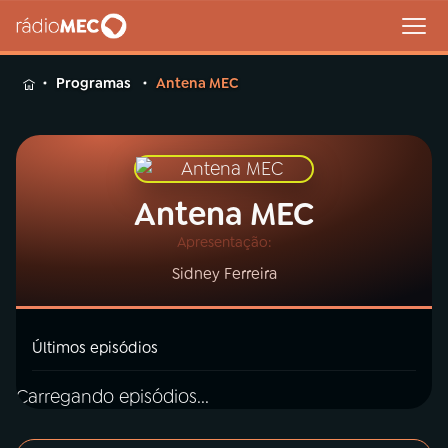
MENU
Programas
Antena MEC
Buscar
Antena MEC
na
Rádio
Buscar
Apresentação:
MEC
Sidney Ferreira
Início
AO VIVO
Últimos episódios
01
INÍCIO
Carregando episódios...
02
A RÁDIO