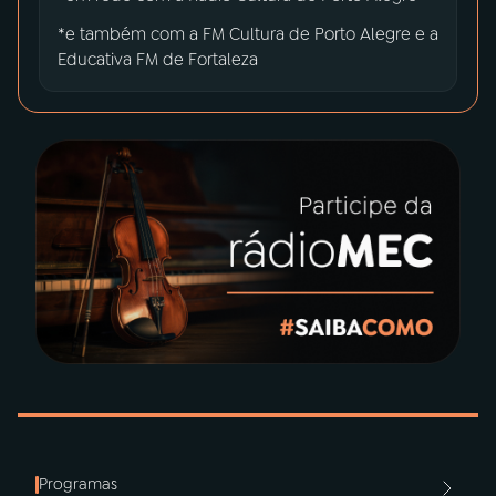
*e também com a FM Cultura de Porto Alegre e a
YouTube
Facebook
Educativa FM de Fortaleza
Instagram
X
TikTok
Use as setas esquerda e direita para navegar entre
Programas