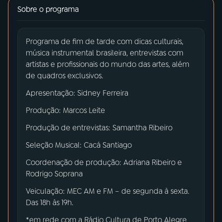
Sobre o programa
03
PROGRAMAÇÃO
Programa de fim de tarde com dicas culturais,
música instrumental brasileira, entrevistas com
04
PROGRAMAS
artistas e profissionais do mundo das artes, além
de quadros exclusivos.
05
PODCASTS
Apresentação: Sidney Ferreira
Produção: Marcos Leite
06
VIDEOCASTS
Produção de entrevistas: Samantha Ribeiro
Seleção Musical: Cacá Santiago
07
ÚLTIMAS
Coordenação de produção: Adriana Ribeiro e
Rodrigo Soprana
08
PRÊMIO RÁDIO MEC
Veiculação: MEC AM e FM – de segunda à sexta.
Das 18h às 19h.
*em rede com a Rádio Cultura de Porto Alegre
ACOMPANHE A RÁDIO MEC