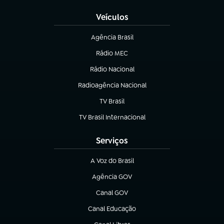
Veículos
Agência Brasil
(abre em nova aba)
Rádio MEC
Rádio Nacional
(abre em nova aba)
Radioagência Nacional
(abre em nova aba)
TV Brasil
(abre em nova aba)
TV Brasil Internacional
(abre em nova aba)
Serviços
A Voz do Brasil
(abre em nova aba)
Agência GOV
(abre em nova aba)
Canal GOV
(abre em nova aba)
Canal Educação
(abre em nova aba)