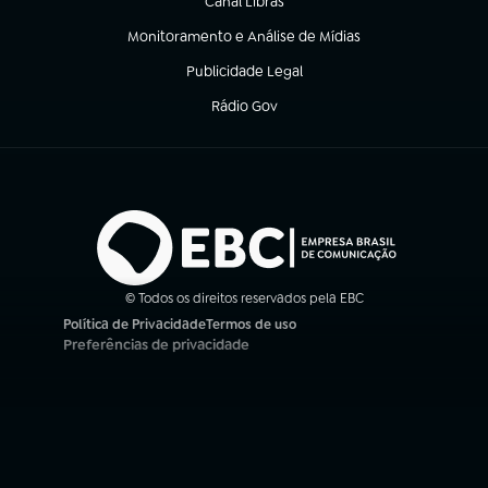
Canal Libras
(abre em nova aba)
Monitoramento e Análise de Mídias
(abre em nova aba)
Publicidade Legal
(abre em nova aba)
Rádio Gov
(abre em nova aba)
© Todos os direitos reservados pela EBC
Política de Privacidade
Termos de uso
(abre em nova aba)
(abre em nova aba)
Preferências de privacidade