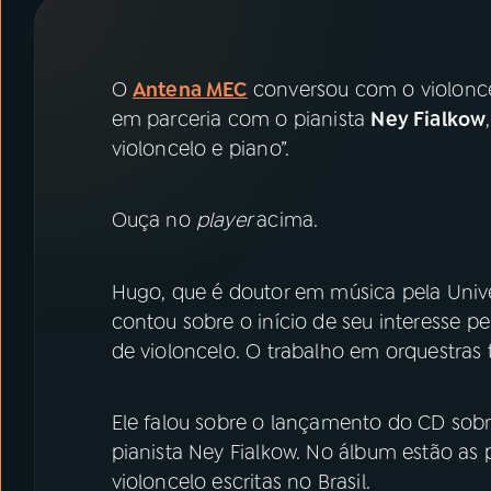
07
ÚLTIMAS
08
PRÊMIO RÁDIO MEC
O
Antena MEC
conversou com o violonce
em parceria com o pianista
Ney Fialkow
violoncelo e piano”.
ACOMPANHE A RÁDIO MEC
YouTube
Facebook
Ouça no
player
acima.
Instagram
X
Hugo, que é doutor em música pela Unive
TikTok
contou sobre o início de seu interesse p
de violoncelo. O trabalho em orquestra
Ele falou sobre o lançamento do CD sobr
pianista Ney Fialkow. No álbum estão as
violoncelo escritas no Brasil.