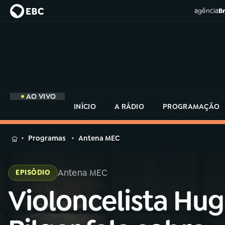
agência
Br
AO VIVO
INÍCIO
A RÁDIO
PROGRAMAÇÃO
MENU
Programas
Antena MEC
Buscar
na
Antena MEC
EPISÓDIO
Rádio
Buscar
MEC
Violoncelista Hu
Buscar
na
Rádio
Início
AO VIVO