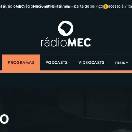
asil
rádio
MEC
rádio
Nacional
tv
Brasil
carta de serviço
acesso à inf
mais
PROGRAMAS
PODCASTS
VIDEOCASTS
mais
go