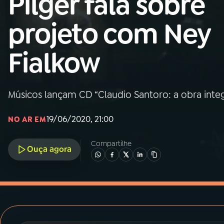
Pilger fala sobre
MEC
projeto com Ney
01
INÍCIO
Fialkow
02
A RÁDIO
Músicos lançam CD “Claudio Santoro: a obra integ
03
PROGRAMAÇÃO
19/06/2020, 21:00
NO AR EM
04
PROGRAMAS
Compartilhe
Ouça agora
05
PODCASTS
06
VIDEOCASTS