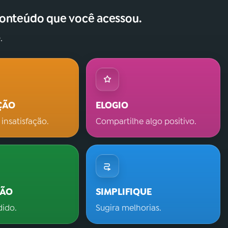
conteúdo que você acessou.
.
ÇÃO
ELOGIO
 insatisfação.
Compartilhe algo positivo.
ÇÃO
SIMPLIFIQUE
dido.
Sugira melhorias.