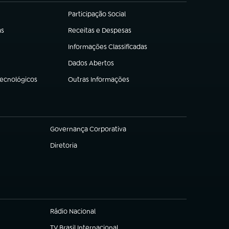
Participação Social
(abre em nova aba)
as
Receitas e Despesas
(abre em nova aba)
Informações Classificadas
(abre em nova aba)
Dados Abertos
(abre em nova aba)
Tecnológicos
Outras Informações
(abre em nova aba)
Governança Corporativa
(abre em nova aba)
Diretoria
(abre em nova aba)
Rádio Nacional
(abre em nova aba)
TV Brasil Internacional