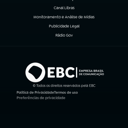
(abre em nova aba)
Canal Libras
(abre em nova aba)
Monitoramento e Análise de Mídias
(abre em nova aba)
Publicidade Legal
(abre em nova aba)
Rádio Gov
(abre em nova aba)
© Todos os direitos reservados pela EBC
Política de Privacidade
Termos de uso
(abre em nova aba)
(abre em nova aba)
Preferências de privacidade