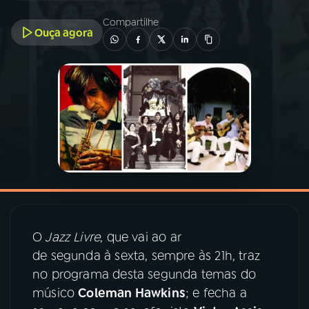
Compartilhe
Ouça agora
03
PROGRAMAÇÃO
04
PROGRAMAS
05
PODCASTS
06
VIDEOCASTS
07
ÚLTIMAS
O
Jazz Livre
, que vai ao ar
de segunda à sexta, sempre às 21h, traz
08
PRÊMIO RÁDIO MEC
no programa desta segunda temas do
músico
Coleman Hawkins
; e fecha a
ACOMPANHE A RÁDIO MEC