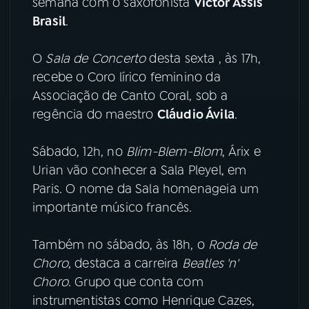
semana com o saxofonista
Victor Assis
Brasil
.
YouTube
Facebook
O
Sala de Concerto
desta sexta , às 17h,
Instagram
X
recebe o Coro lírico feminino da
Associação de Canto Coral, sob a
TikTok
regência do maestro
Cláudio Ávila
.
Sábado, 12h, no
Blim-Blem-Blom
, Árix e
Urian vão conhecer a Sala Pleyel, em
Paris. O nome da Sala homenageia um
importante músico francês.
Também no sábado, às 18h, o
Roda de
Choro
, destaca a carreira
Beatles 'n'
Choro
. Grupo que conta com
instrumentistas como Henrique Cazes,