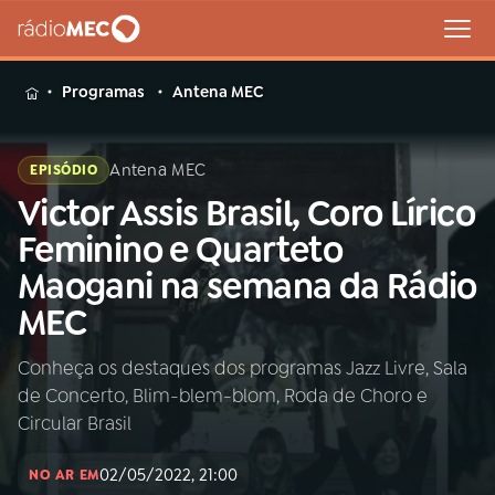
MENU
Programas
Antena MEC
Antena MEC
EPISÓDIO
Victor Assis Brasil, Coro Lírico
Buscar
na
Feminino e Quarteto
Rádio
Buscar
Maogani na semana da Rádio
MEC
MEC
Início
AO VIVO
Conheça os destaques dos programas Jazz Livre, Sala
de Concerto, Blim-blem-blom, Roda de Choro e
01
INÍCIO
Circular Brasil
02/05/2022, 21:00
02
A RÁDIO
NO AR EM