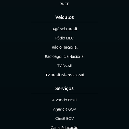
RNCP
(abre em nova aba)
Veículos
Agência Brasil
(abre em nova aba)
Rádio MEC
Rádio Nacional
(abre em nova aba)
Radioagência Nacional
(abre em nova aba)
TV Brasil
(abre em nova aba)
TV Brasil Internacional
(abre em nova aba)
Serviços
A Voz do Brasil
(abre em nova aba)
Agência GOV
(abre em nova aba)
Canal GOV
(abre em nova aba)
Canal Educação