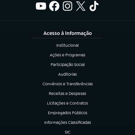
Acesso à Informação
Institucional
(abre em nova aba)
Ações e Programas
(abre em nova aba)
Participação Social
(abre em nova aba)
Auditorias
(abre em nova aba)
Convênios e Transferências
(abre em nova aba)
Receitas e Despesas
(abre em nova aba)
Licitações e Contratos
(abre em nova aba)
Empregados Públicos
(abre em nova aba)
Informações Classificadas
(abre em nova aba)
SIC
(abre em nova aba)