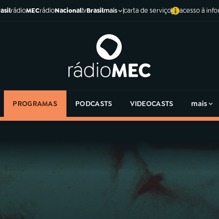
asil
rádio
MEC
rádio
Nacional
tv
Brasil
carta de serviço
acesso à inf
mais
PROGRAMAS
PODCASTS
VIDEOCASTS
mais