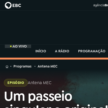
agência
Br
AO VIVO
INÍCIO
A RÁDIO
PROGRAMAÇÃO
MENU
Programas
Antena MEC
Buscar
na
Antena MEC
EPISÓDIO
Rádio
Buscar
MEC
Um passeio
Buscar
na
Rádio
Início
AO VIVO