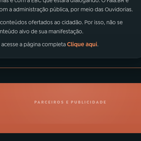
 mas é com a EBC que estará dialogando. O Fala.BR é
m a administração pública, por meio das Ouvidorias.
 conteúdos ofertados ao cidadão. Por isso, não se
onteúdo alvo de sua manifestação.
Clique aqui
, acesse a página completa
.
PARCEIROS E PUBLICIDADE