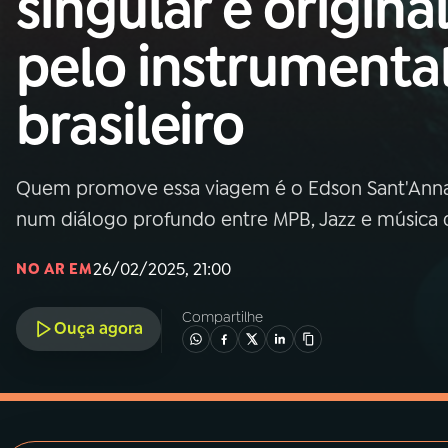
singular e origina
MEC
pelo instrumenta
01
INÍCIO
brasileiro
02
A RÁDIO
Quem promove essa viagem é o Edson Sant'Anna
03
PROGRAMAÇÃO
num diálogo profundo entre MPB, Jazz e música 
04
PROGRAMAS
26/02/2025, 21:00
NO AR EM
Compartilhe
05
PODCASTS
Ouça agora
06
VIDEOCASTS