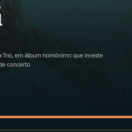
l
l
 Trio, em álbum homônimo que investe
de concerto