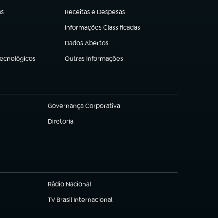
as
Receitas e Despesas
(abre em nova aba)
Informações Classificadas
(abre em nova aba)
Dados Abertos
(abre em nova aba)
Tecnológicos
Outras Informações
(abre em nova aba)
Governança Corporativa
(abre em nova aba)
Diretoria
(abre em nova aba)
Rádio Nacional
(abre em nova aba)
TV Brasil Internacional
(abre em nova aba)