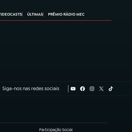
VIDEOCASTS
ÚLTIMAS
PRÊMIO RÁDIO MEC
Siga-nos nas redes sociais
Participação Social
(abre em nova aba)