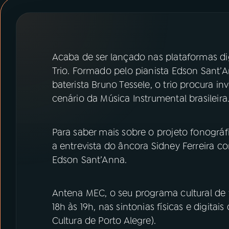
07
ÚLTIMAS
08
PRÊMIO RÁDIO MEC
Acaba de ser lançado nas plataformas d
Trio. Formado pelo pianista Edson Sant’A
ACOMPANHE A RÁDIO MEC
baterista Bruno Tessele, o trio procura i
YouTube
Facebook
cenário da Música Instrumental brasileira
Instagram
X
Para saber mais sobre o projeto fonográf
a entrevista do âncora Sidney Ferreira co
TikTok
Edson Sant’Anna.
Antena MEC, o seu programa cultural de f
18h às 19h, nas sintonias físicas e digi
Cultura de Porto Alegre).