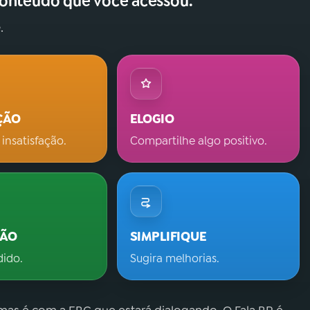
conteúdo que você acessou.
.
ÇÃO
ELOGIO
 insatisfação.
Compartilhe algo positivo.
ÇÃO
SIMPLIFIQUE
dido.
Sugira melhorias.