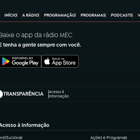
INÍCIO
A RÁDIO
PROGRAMAÇÃO
PROGRAMAS
PODCASTS
Baixe o app da rádio MEC
E tenha a gente sempre com você.
Acesso à
TRANSPARÊNCIA
abre em nova aba)
Informação
Acesso à Informação
Institucional
Ações e Programas
(abre em nova aba)
(abre em nova aba)