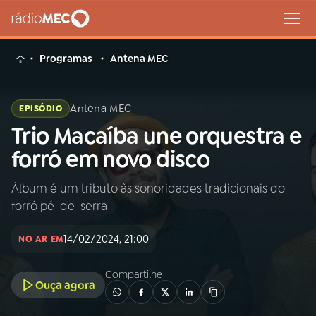
MENU
Programas
Antena MEC
Antena MEC
EPISÓDIO
Trio Macaíba une orquestra e
Buscar
na
forró em novo disco
Rádio
Buscar
MEC
Álbum é um tributo às sonoridades tradicionais do
forró pé-de-serra
Início
AO VIVO
14/02/2024, 21:00
NO AR EM
01
INÍCIO
Compartilhe
Ouça agora
02
A RÁDIO