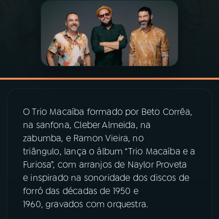
03
PROGRAMAÇÃO
04
PROGRAMAS
05
PODCASTS
O Trio Macaíba formado por Beto Corrêa,
06
VIDEOCASTS
na sanfona, Cleber Almeida, na
zabumba, e Ramon Vieira, no
triângulo, lança o álbum “Trio Macaíba e a
07
ÚLTIMAS
Furiosa”, com arranjos de Naylor Proveta
e inspirado na sonoridade dos discos de
08
PRÊMIO RÁDIO MEC
forró das décadas de 1950 e
1960, gravados com orquestra.
ACOMPANHE A RÁDIO MEC