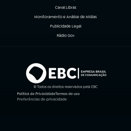
Canal Libras
(abre em nova aba)
Monitoramento e Análise de Mídias
(abre em nova aba)
Publicidade Legal
(abre em nova aba)
Rádio Gov
(abre em nova aba)
© Todos os direitos reservados pela EBC
Política de Privacidade
Termos de uso
(abre em nova aba)
(abre em nova aba)
Preferências de privacidade