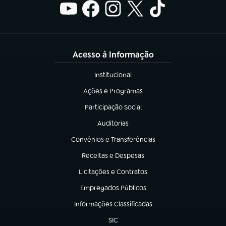
Acesso à Informação
Institucional
(abre em nova aba)
Ações e Programas
(abre em nova aba)
Participação Social
(abre em nova aba)
Auditorias
(abre em nova aba)
Convênios e Transferências
(abre em nova aba)
Receitas e Despesas
(abre em nova aba)
Licitações e Contratos
(abre em nova aba)
Empregados Públicos
(abre em nova aba)
Informações Classificadas
(abre em nova aba)
SIC
(abre em nova aba)