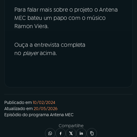
Para falar mais sobre o projeto o Antena
YouTube
Facebook
MEC bateu um papo com o músico
Ramon Viera.
Instagram
X
TikTok
Ouça a entrevista completa
no
player
acima.
Publicado em
10/02/2024
Atualizado em
20/05/2026
Episódio
do programa
Antena MEC
Compartilhe