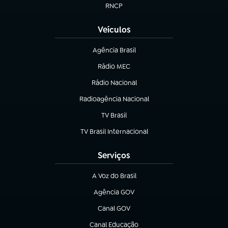
RNCP
(abre em nova aba)
Veículos
Agência Brasil
(abre em nova aba)
Rádio MEC
Rádio Nacional
(abre em nova aba)
Radioagência Nacional
(abre em nova aba)
TV Brasil
(abre em nova aba)
TV Brasil Internacional
(abre em nova aba)
Serviços
A Voz do Brasil
(abre em nova aba)
Agência GOV
(abre em nova aba)
Canal GOV
(abre em nova aba)
Canal Educação
(abre em nova aba)