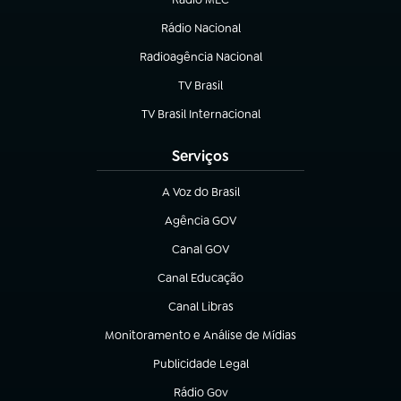
Rádio Nacional
(abre em nova aba)
Radioagência Nacional
(abre em nova aba)
TV Brasil
(abre em nova aba)
TV Brasil Internacional
(abre em nova aba)
Serviços
A Voz do Brasil
(abre em nova aba)
Agência GOV
(abre em nova aba)
Canal GOV
(abre em nova aba)
Canal Educação
(abre em nova aba)
Canal Libras
(abre em nova aba)
Monitoramento e Análise de Mídias
(abre em nova aba)
Publicidade Legal
(abre em nova aba)
Rádio Gov
(abre em nova aba)