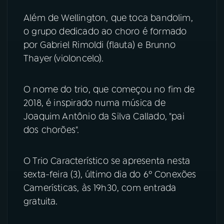
Além de Wellington, que toca bandolim,
YouTube
Facebook
o grupo dedicado ao choro é formado
por Gabriel Rimoldi (flauta) e Brunno
Instagram
X
Thayer (violoncelo).
TikTok
O nome do trio, que começou no fim de
2018, é inspirado numa música de
Joaquim Antônio da Silva Callado, "pai
dos chorões".
O Trio Característico se apresenta nesta
sexta-feira (3), último dia do 6º Conexões
Camerísticas, às 19h30, com entrada
gratuita.