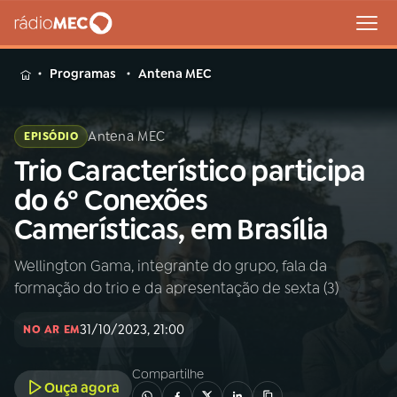
MENU
Programas
Antena MEC
Antena MEC
EPISÓDIO
Trio Característico participa
Buscar
na
do 6º Conexões
Rádio
Buscar
Camerísticas, em Brasília
MEC
Wellington Gama, integrante do grupo, fala da
Início
AO VIVO
formação do trio e da apresentação de sexta (3)
01
INÍCIO
31/10/2023, 21:00
NO AR EM
Compartilhe
02
A RÁDIO
Ouça agora