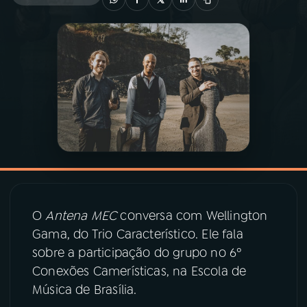
03
PROGRAMAÇÃO
04
PROGRAMAS
05
PODCASTS
06
VIDEOCASTS
O
Antena MEC
conversa com Wellington
07
ÚLTIMAS
Gama, do Trio Característico. Ele fala
sobre a participação do grupo no 6º
08
PRÊMIO RÁDIO MEC
Conexões Camerísticas, na Escola de
Música de Brasília.
ACOMPANHE A RÁDIO MEC