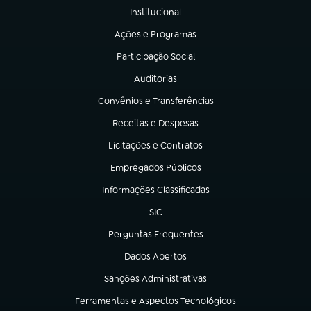
Institucional
(abre em nova aba)
Ações e Programas
(abre em nova aba)
Participação Social
(abre em nova aba)
Auditorias
(abre em nova aba)
Convênios e Transferências
(abre em nova aba)
Receitas e Despesas
(abre em nova aba)
Licitações e Contratos
(abre em nova aba)
Empregados Públicos
(abre em nova aba)
Informações Classificadas
(abre em nova aba)
SIC
(abre em nova aba)
Perguntas Frequentes
(abre em nova aba)
Dados Abertos
(abre em nova aba)
Sanções Administrativas
(abre em nova aba)
Ferramentas e Aspectos Tecnológicos
(abre em nova aba)