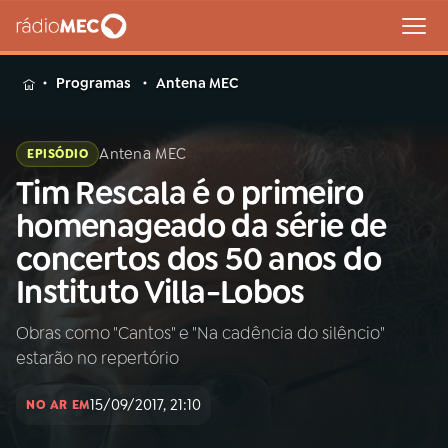
MENU
Programas
Antena MEC
Antena MEC
EPISÓDIO
Tim Rescala é o primeiro
Buscar
na
homenageado da série de
Rádio
Buscar
concertos dos 50 anos do
MEC
Instituto Villa-Lobos
Início
AO VIVO
Obras como "Cantos" e "Na cadência do silêncio"
estarão no repertório
01
INÍCIO
15/09/2017, 21:10
NO AR EM
02
A RÁDIO