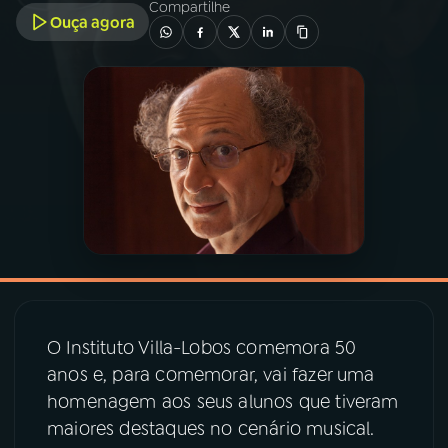
Compartilhe
Ouça agora
03
PROGRAMAÇÃO
04
PROGRAMAS
05
PODCASTS
06
VIDEOCASTS
07
ÚLTIMAS
O Instituto Villa-Lobos comemora 50
anos e, para comemorar, vai fazer uma
08
PRÊMIO RÁDIO MEC
homenagem aos seus alunos que tiveram
maiores destaques no cenário musical.
ACOMPANHE A RÁDIO MEC