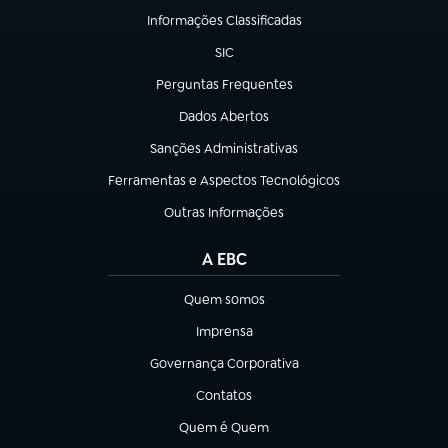
Informações Classificadas
(abre em nova aba)
SIC
(abre em nova aba)
Perguntas Frequentes
(abre em nova aba)
Dados Abertos
(abre em nova aba)
Sanções Administrativas
(abre em nova aba)
Ferramentas e Aspectos Tecnológicos
(abre em nova aba)
Outras Informações
(abre em nova aba)
A EBC
Quem somos
(abre em nova aba)
Imprensa
(abre em nova aba)
Governança Corporativa
(abre em nova aba)
Contatos
(abre em nova aba)
Quem é Quem
(abre em nova aba)