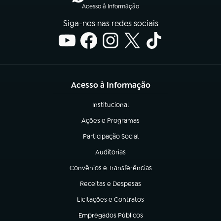
Acesso à Informação
Siga-nos nas redes sociais
Acesso à Informação
Institucional
(abre em nova aba)
Ações e Programas
(abre em nova aba)
Participação Social
(abre em nova aba)
Auditorias
(abre em nova aba)
Convênios e Transferências
(abre em nova aba)
Receitas e Despesas
(abre em nova aba)
Licitações e Contratos
(abre em nova aba)
Empregados Públicos
(abre em nova aba)