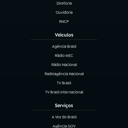
Diretoria
(abre em nova aba)
Ouvidoria
(abre em nova aba)
RNCP
(abre em nova aba)
Veículos
Agência Brasil
(abre em nova aba)
Rádio MEC
Rádio Nacional
(abre em nova aba)
Radioagência Nacional
(abre em nova aba)
TV Brasil
(abre em nova aba)
TV Brasil Internacional
(abre em nova aba)
Serviços
A Voz do Brasil
(abre em nova aba)
Agência GOV
(abre em nova aba)