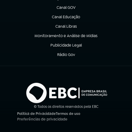
Canal GOV
(abre em nova aba)
Canal Educação
(abre em nova aba)
Canal Libras
(abre em nova aba)
Monitoramento e Análise de Mídias
(abre em nova aba)
Publicidade Legal
(abre em nova aba)
Rádio Gov
(abre em nova aba)
© Todos os direitos reservados pela EBC
Política de Privacidade
Termos de uso
(abre em nova aba)
(abre em nova aba)
Preferências de privacidade