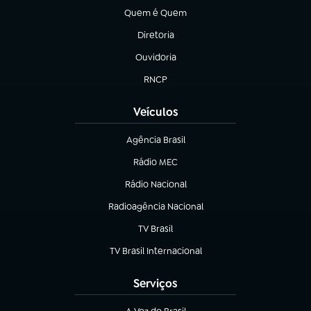
Quem é Quem
(abre em nova aba)
Diretoria
(abre em nova aba)
Ouvidoria
(abre em nova aba)
RNCP
(abre em nova aba)
Veículos
Agência Brasil
(abre em nova aba)
Rádio MEC
Rádio Nacional
(abre em nova aba)
Radioagência Nacional
(abre em nova aba)
TV Brasil
(abre em nova aba)
TV Brasil Internacional
(abre em nova aba)
Serviços