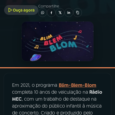
Compartilhe
Ouça agora
03
PROGRAMAÇÃO
04
PROGRAMAS
05
PODCASTS
06
VIDEOCASTS
07
ÚLTIMAS
Em 2021, o programa
Blim-Blem-Blom
completa 10 anos de veiculação na
Rádio
08
PRÊMIO RÁDIO MEC
MEC
, com um trabalho de destaque na
aproximação do público infantil à música
de concerto. Criado e produzido pelo
ACOMPANHE A RÁDIO MEC