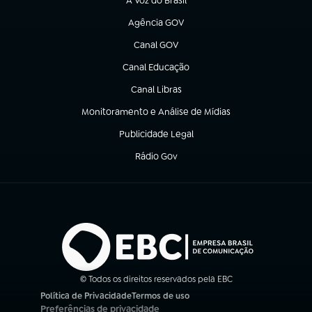
A Voz do Brasil
(abre em nova aba)
Agência GOV
(abre em nova aba)
Canal GOV
(abre em nova aba)
Canal Educação
(abre em nova aba)
Canal Libras
(abre em nova aba)
Monitoramento e Análise de Mídias
(abre em nova aba)
Publicidade Legal
(abre em nova aba)
Rádio Gov
(abre em nova aba)
© Todos os direitos reservados pela EBC
Política de Privacidade
Termos de uso
(abre em nova aba)
(abre em nova aba)
Preferências de privacidade