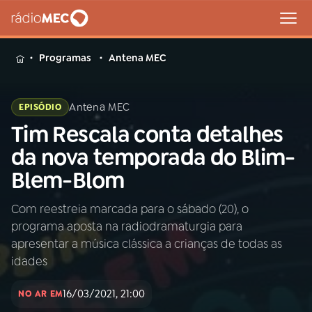
MENU
Programas
Antena MEC
Antena MEC
EPISÓDIO
Tim Rescala conta detalhes
Buscar
na
da nova temporada do Blim-
Rádio
Buscar
Blem-Blom
MEC
Com reestreia marcada para o sábado (20), o
Início
AO VIVO
programa aposta na radiodramaturgia para
apresentar a música clássica a crianças de todas as
01
INÍCIO
idades
16/03/2021, 21:00
NO AR EM
02
A RÁDIO