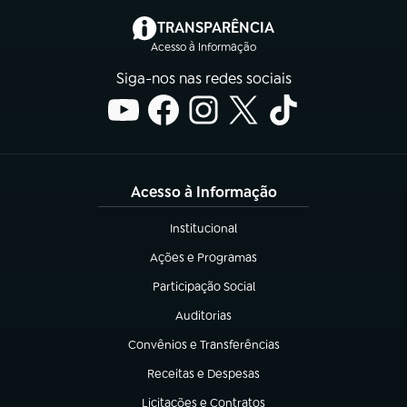
(abre em nova aba)
TRANSPARÊNCIA
Acesso à Informação
Siga-nos nas redes sociais
Acesso à Informação
Institucional
(abre em nova aba)
Ações e Programas
(abre em nova aba)
Participação Social
(abre em nova aba)
Auditorias
(abre em nova aba)
Convênios e Transferências
(abre em nova aba)
Receitas e Despesas
(abre em nova aba)
Licitações e Contratos