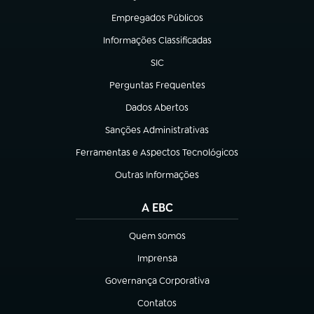
Empregados Públicos
(abre em nova aba)
Informações Classificadas
(abre em nova aba)
SIC
(abre em nova aba)
Perguntas Frequentes
(abre em nova aba)
Dados Abertos
(abre em nova aba)
Sanções Administrativas
(abre em nova aba)
Ferramentas e Aspectos Tecnológicos
(abre em nova aba)
Outras Informações
(abre em nova aba)
A EBC
Quem somos
(abre em nova aba)
Imprensa
(abre em nova aba)
Governança Corporativa
(abre em nova aba)
Contatos
(abre em nova aba)