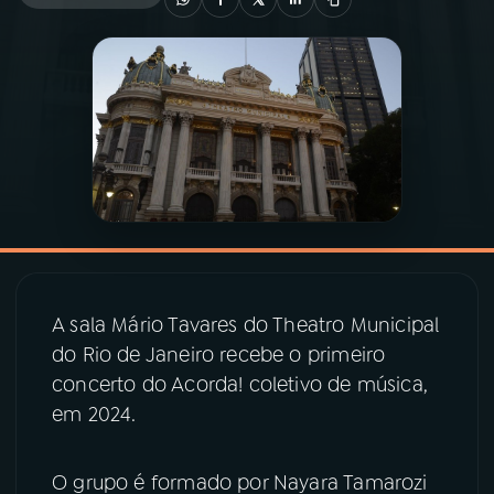
03
PROGRAMAÇÃO
04
PROGRAMAS
05
PODCASTS
06
VIDEOCASTS
A sala Mário Tavares do Theatro Municipal
07
ÚLTIMAS
do Rio de Janeiro recebe o primeiro
concerto do Acorda! coletivo de música,
em 2024.
08
PRÊMIO RÁDIO MEC
O grupo é formado por Nayara Tamarozi
ACOMPANHE A RÁDIO MEC