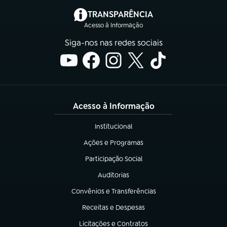
(abre em nova aba)
TRANSPARÊNCIA
Acesso à Informação
Siga-nos nas redes sociais
Acesso à Informação
Institucional
(abre em nova aba)
Ações e Programas
(abre em nova aba)
Participação Social
(abre em nova aba)
Auditorias
(abre em nova aba)
Convênios e Transferências
(abre em nova aba)
Receitas e Despesas
(abre em nova aba)
Licitações e Contratos
(abre em nova aba)