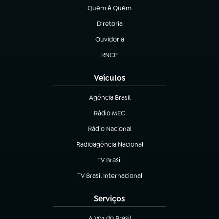
Quem é Quem
(abre em nova aba)
Diretoria
(abre em nova aba)
Ouvidoria
(abre em nova aba)
RNCP
(abre em nova aba)
Veículos
Agência Brasil
(abre em nova aba)
Rádio MEC
Rádio Nacional
(abre em nova aba)
Radioagência Nacional
(abre em nova aba)
TV Brasil
(abre em nova aba)
TV Brasil Internacional
(abre em nova aba)
Serviços
A Voz do Brasil