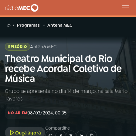
MENU
Programas
Antena MEC
Antena MEC
EPISÓDIO
Theatro Municipal do Rio
Buscar
na
recebe Acorda! Coletivo de
Rádio
Buscar
Música
MEC
Grupo se apresenta no dia 14 de março, na sala Mário
Início
AO VIVO
Tavares
01
INÍCIO
08/03/2024, 00:35
NO AR EM
Compartilhe
02
A RÁDIO
Ouça agora