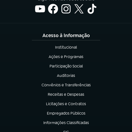
Acesso à Informação
Institucional
(abre em nova aba)
Ações e Programas
(abre em nova aba)
Participação Social
(abre em nova aba)
Auditorias
(abre em nova aba)
Convênios e Transferências
(abre em nova aba)
Receitas e Despesas
(abre em nova aba)
Licitações e Contratos
(abre em nova aba)
Empregados Públicos
(abre em nova aba)
Informações Classificadas
(abre em nova aba)