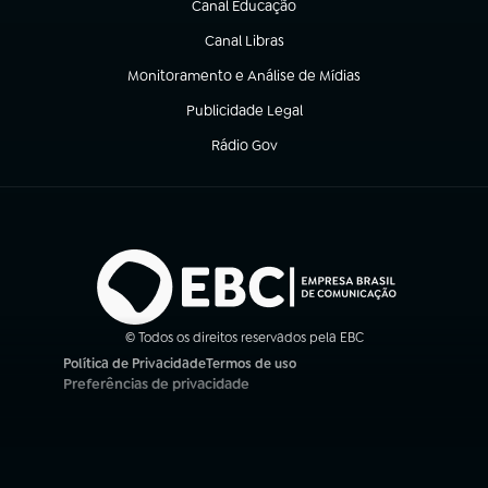
Canal Educação
(abre em nova aba)
Canal Libras
(abre em nova aba)
Monitoramento e Análise de Mídias
(abre em nova aba)
Publicidade Legal
(abre em nova aba)
Rádio Gov
(abre em nova aba)
© Todos os direitos reservados pela EBC
Política de Privacidade
Termos de uso
(abre em nova aba)
(abre em nova aba)
Preferências de privacidade