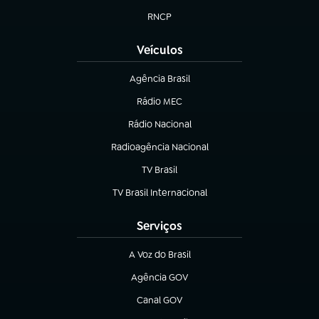
RNCP
(abre em nova aba)
Veículos
Agência Brasil
(abre em nova aba)
Rádio MEC
Rádio Nacional
(abre em nova aba)
Radioagência Nacional
(abre em nova aba)
TV Brasil
(abre em nova aba)
TV Brasil Internacional
(abre em nova aba)
Serviços
A Voz do Brasil
(abre em nova aba)
Agência GOV
(abre em nova aba)
Canal GOV
(abre em nova aba)