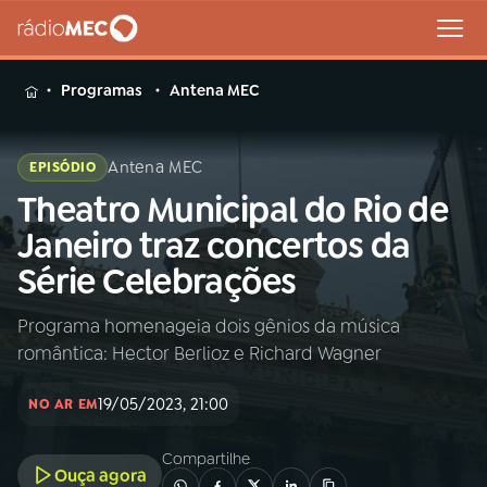
MENU
Programas
Antena MEC
Antena MEC
EPISÓDIO
Theatro Municipal do Rio de
Buscar
na
Janeiro traz concertos da
Rádio
Buscar
Série Celebrações
MEC
Programa homenageia dois gênios da música
Início
AO VIVO
romântica: Hector Berlioz e Richard Wagner
01
INÍCIO
19/05/2023, 21:00
NO AR EM
Compartilhe
02
A RÁDIO
Ouça agora