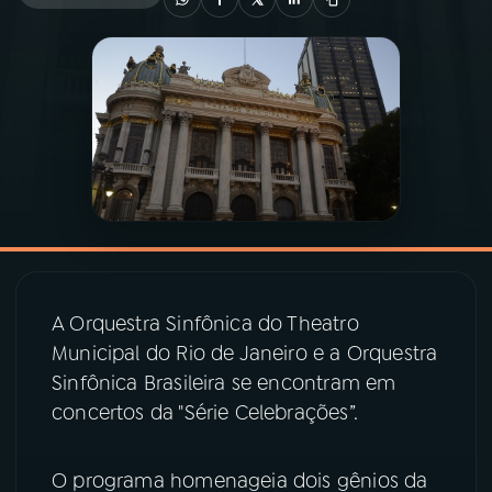
03
PROGRAMAÇÃO
04
PROGRAMAS
05
PODCASTS
06
VIDEOCASTS
A Orquestra Sinfônica do Theatro
07
ÚLTIMAS
Municipal do Rio de Janeiro e a Orquestra
Sinfônica Brasileira se encontram em
concertos da "Série Celebrações”.
08
PRÊMIO RÁDIO MEC
O programa homenageia dois gênios da
ACOMPANHE A RÁDIO MEC