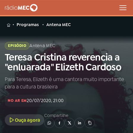
MENU
Programas
Antena MEC
Antena MEC
EPISÓDIO
Teresa Cristina reverencia a
Buscar
na
"enluarada" Elizeth Cardoso
Rádio
Buscar
MEC
Para Teresa, Elizeth é uma cantora muito importante
para a cultura brasileira
Início
AO VIVO
20/07/2020, 21:00
NO AR EM
01
INÍCIO
Compartilhe
Ouça agora
02
A RÁDIO