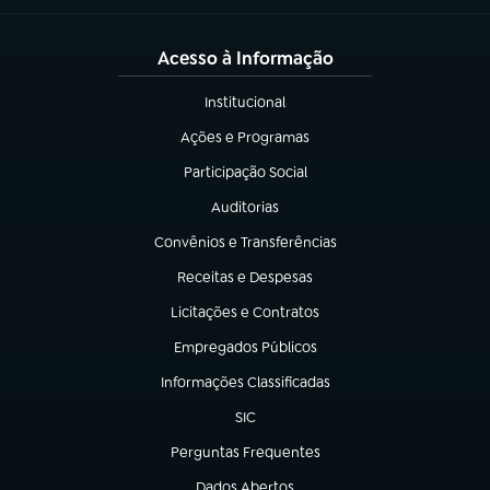
Acesso à Informação
Institucional
(abre em nova aba)
Ações e Programas
(abre em nova aba)
Participação Social
(abre em nova aba)
Auditorias
(abre em nova aba)
Convênios e Transferências
(abre em nova aba)
Receitas e Despesas
(abre em nova aba)
Licitações e Contratos
(abre em nova aba)
Empregados Públicos
(abre em nova aba)
Informações Classificadas
(abre em nova aba)
SIC
(abre em nova aba)
Perguntas Frequentes
(abre em nova aba)
Dados Abertos