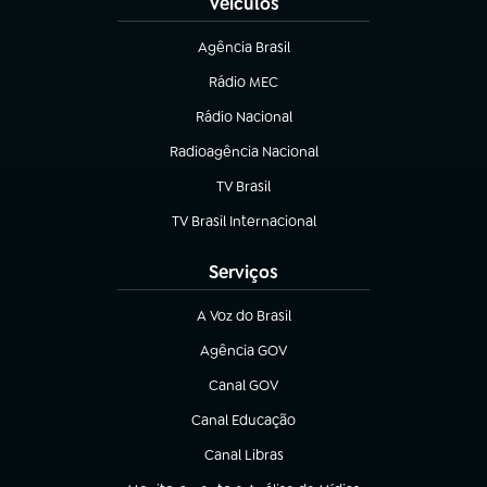
Veículos
Agência Brasil
(abre em nova aba)
Rádio MEC
Rádio Nacional
(abre em nova aba)
Radioagência Nacional
(abre em nova aba)
TV Brasil
(abre em nova aba)
TV Brasil Internacional
(abre em nova aba)
Serviços
A Voz do Brasil
(abre em nova aba)
Agência GOV
(abre em nova aba)
Canal GOV
(abre em nova aba)
Canal Educação
(abre em nova aba)
Canal Libras
(abre em nova aba)