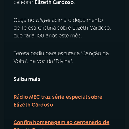
celebrar
Elizeth Cardoso
.
YouTube
Facebook
Ouça no
player
acima o depoimento
de Teresa Cristina sobre Elizeth Cardoso,
Instagram
X
que faria 100 anos este mês.
TikTok
Teresa pediu para escutar a "Canção da
Volta", na voz da "Divina".
Saiba mais
Rádio MEC traz série especial sobre
Elizeth Cardoso
Confira homenagem ao centenário de