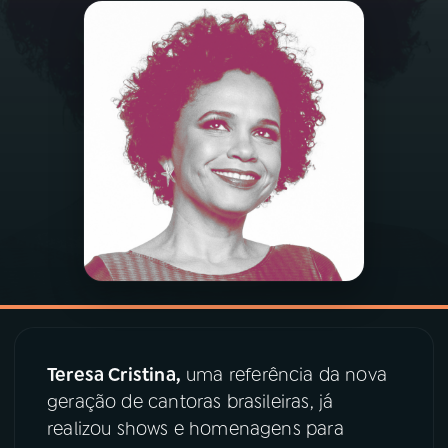
03
PROGRAMAÇÃO
04
PROGRAMAS
05
PODCASTS
06
VIDEOCASTS
07
ÚLTIMAS
Teresa Cristina,
uma referência da nova
08
PRÊMIO RÁDIO MEC
geração de cantoras brasileiras, já
realizou shows e homenagens para
ACOMPANHE A RÁDIO MEC