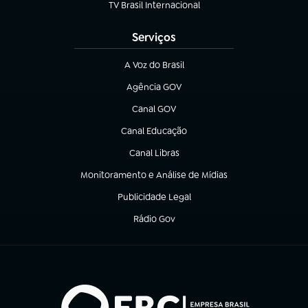
TV Brasil Internacional
(abre em nova aba)
Serviços
A Voz do Brasil
(abre em nova aba)
Agência GOV
(abre em nova aba)
Canal GOV
(abre em nova aba)
Canal Educação
(abre em nova aba)
Canal Libras
(abre em nova aba)
Monitoramento e Análise de Mídias
(abre em nova aba)
Publicidade Legal
(abre em nova aba)
Rádio Gov
(abre em nova aba)