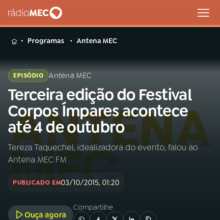
MENU
Programas
Antena MEC
Antena MEC
EPISÓDIO
Terceira edição do Festival
Buscar
na
Corpos Ímpares acontece
Rádio
Buscar
até 4 de outubro
MEC
Tereza Taquechel, idealizadora do evento, falou ao
Início
AO VIVO
Antena MEC FM
01
INÍCIO
03/10/2015, 01:20
PUBLICADO EM
Compartilhe
02
A RÁDIO
Ouça agora