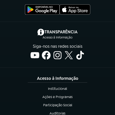
(abre em nova aba)
TRANSPARÊNCIA
Acesso à Informação
Siga-nos nas redes sociais
Acesso à Informação
Institucional
(abre em nova aba)
Ações e Programas
(abre em nova aba)
Participação Social
(abre em nova aba)
Auditorias
(abre em nova aba)