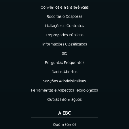
Convênios e Transferências
(abre em nova aba)
Receitas e Despesas
(abre em nova aba)
Licitações e Contratos
(abre em nova aba)
Empregados Públicos
(abre em nova aba)
Informações Classificadas
(abre em nova aba)
SIC
(abre em nova aba)
Perguntas Frequentes
(abre em nova aba)
Dados Abertos
(abre em nova aba)
Sanções Administrativas
(abre em nova aba)
Ferramentas e Aspectos Tecnológicos
(abre em nova aba)
Outras Informações
(abre em nova aba)
A EBC
Quem somos
(abre em nova aba)