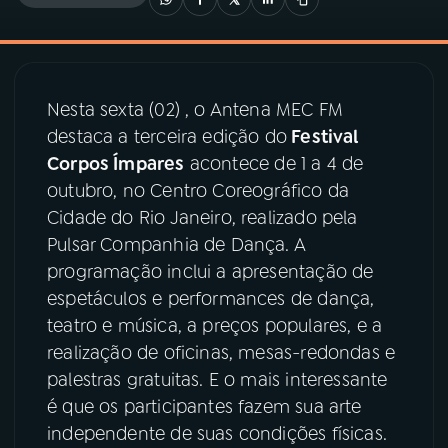
03
PROGRAMAÇÃO
Nesta sexta (02) , o Antena MEC FM
04
PROGRAMAS
destaca a terceira edição do
Festival
Corpos Ímpares
acontece de 1 a 4 de
05
PODCASTS
outubro, no Centro Coreográfico da
Cidade do Rio Janeiro, realizado pela
Pulsar Companhia de Dança. A
06
VIDEOCASTS
programação inclui a apresentação de
espetáculos e performances de dança,
07
ÚLTIMAS
teatro e música, a preços populares, e a
realização de oficinas, mesas-redondas e
palestras gratuitas. E o mais interessante
08
PRÊMIO RÁDIO MEC
é que os participantes fazem sua arte
independente de suas condições físicas.
ACOMPANHE A RÁDIO MEC