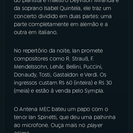
do pianista e maestro Deyvison Miranda e
da soprano Isabel Quintela, ele traz um
YouTube
Facebook
concerto dividido em duas partes: uma
parte completamente em alemão e a
Instagram
X
outra em italiano.
TikTok
No repertório da noite, Ian promete
compositores como R. Strauß, F.
Mendelssohn, Lehár, Bellini, Puccini,
Donaudy, Tosti, Gastaldon e Verdi. Os
ingressos custam R$ 60 (inteira) e R$ 30
(meia) e estão à venda pelo Sympla.
O Antena MEC bateu um papo com o
tenor Ian Spinetti, que deu uma palhinha
ao microfone. Ouça mais no
player