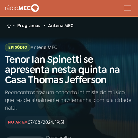
MENU
Programas
Antena MEC
Antena MEC
EPISÓDIO
Tenor Ian Spinetti se
Buscar
na
apresenta nesta quinta na
Rádio
Buscar
Casa Thomas Jefferson
MEC
Reencontros traz um concerto intimista do músico,
Início
AO VIVO
que reside atualmente na Alemanha, com sua cidade
natal
01
INÍCIO
07/08/2024, 19:51
NO AR EM
02
A RÁDIO
Compartilhe