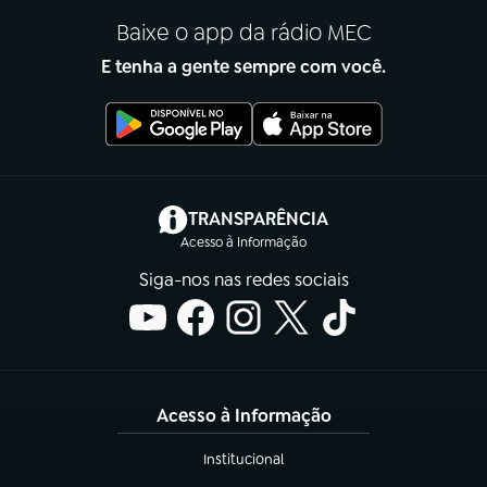
Baixe o app da rádio MEC
E tenha a gente sempre com você.
(abre em nova aba)
TRANSPARÊNCIA
Acesso à Informação
Siga-nos nas redes sociais
Acesso à Informação
Institucional
(abre em nova aba)