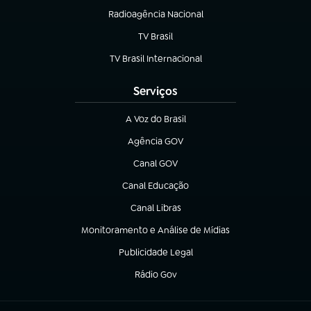
Radioagência Nacional
(abre em nova aba)
TV Brasil
(abre em nova aba)
TV Brasil Internacional
(abre em nova aba)
Serviços
A Voz do Brasil
(abre em nova aba)
Agência GOV
(abre em nova aba)
Canal GOV
(abre em nova aba)
Canal Educação
(abre em nova aba)
Canal Libras
(abre em nova aba)
Monitoramento e Análise de Mídias
(abre em nova aba)
Publicidade Legal
(abre em nova aba)
Rádio Gov
(abre em nova aba)