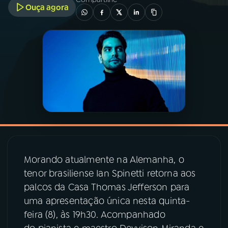
Ouça agora
03
PROGRAMAÇÃO
04
PROGRAMAS
05
PODCASTS
06
VIDEOCASTS
Morando atualmente na Alemanha, o
07
ÚLTIMAS
tenor brasiliense Ian Spinetti retorna aos
palcos da Casa Thomas Jefferson para
08
PRÊMIO RÁDIO MEC
uma apresentação única nesta quinta-
feira (8), às 19h30. Acompanhado
ACOMPANHE A RÁDIO MEC