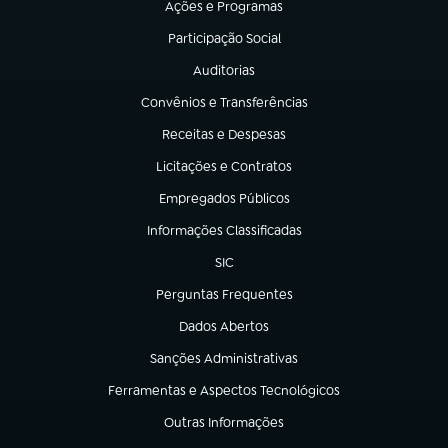
Ações e Programas
(abre em nova aba)
Participação Social
(abre em nova aba)
Auditorias
(abre em nova aba)
Convênios e Transferências
(abre em nova aba)
Receitas e Despesas
(abre em nova aba)
Licitações e Contratos
(abre em nova aba)
Empregados Públicos
(abre em nova aba)
Informações Classificadas
(abre em nova aba)
SIC
(abre em nova aba)
Perguntas Frequentes
(abre em nova aba)
Dados Abertos
(abre em nova aba)
Sanções Administrativas
(abre em nova aba)
Ferramentas e Aspectos Tecnológicos
(abre em nova aba)
Outras Informações
(abre em nova aba)