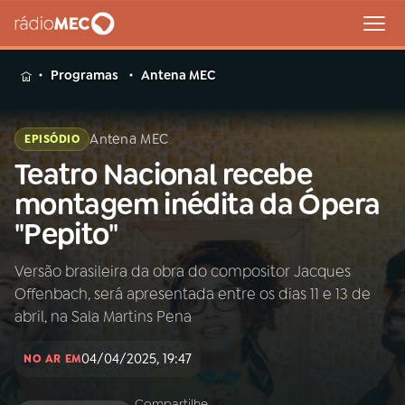
MENU
Programas
Antena MEC
Antena MEC
EPISÓDIO
Teatro Nacional recebe
Buscar
na
montagem inédita da Ópera
Rádio
Buscar
"Pepito"
MEC
Versão brasileira da obra do compositor Jacques
Início
AO VIVO
Offenbach, será apresentada entre os dias 11 e 13 de
abril, na Sala Martins Pena
01
INÍCIO
04/04/2025, 19:47
NO AR EM
02
A RÁDIO
Compartilhe