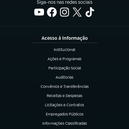
Siga-nos nas redes sociais
Acesso à Informação
Institucional
(abre em nova aba)
Ações e Programas
(abre em nova aba)
Participação Social
(abre em nova aba)
Auditorias
(abre em nova aba)
Convênios e Transferências
(abre em nova aba)
Receitas e Despesas
(abre em nova aba)
Licitações e Contratos
(abre em nova aba)
Empregados Públicos
(abre em nova aba)
Informações Classificadas
(abre em nova aba)