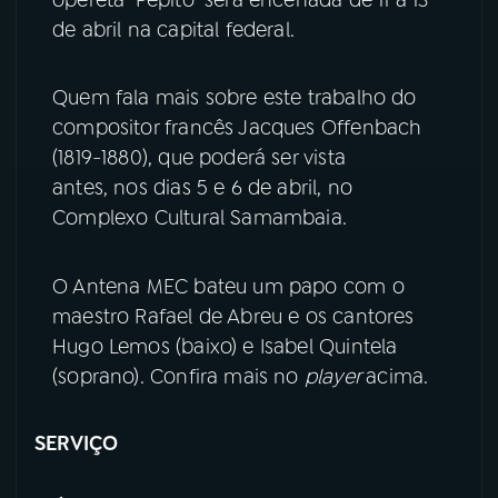
de abril na capital federal.
YouTube
Facebook
Quem fala mais sobre este trabalho do
Instagram
X
compositor francês Jacques Offenbach
(1819-1880), que poderá ser vista
TikTok
antes, nos dias 5 e 6 de abril, no
Complexo Cultural Samambaia.
O Antena MEC bateu um papo com o
maestro Rafael de Abreu e os cantores
Hugo Lemos (baixo) e Isabel Quintela
(soprano). Confira mais no
player
acima.
SERVIÇO