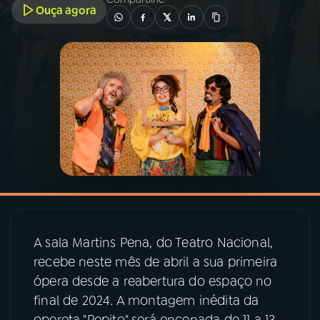
Ouça agora
03
PROGRAMAÇÃO
04
PROGRAMAS
05
PODCASTS
06
VIDEOCASTS
07
ÚLTIMAS
A sala Martins Pena, do Teatro Nacional,
recebe neste mês de abril a sua primeira
08
PRÊMIO RÁDIO MEC
ópera desde a reabertura do espaço no
final de 2024. A montagem inédita da
opereta "Pepito" será encenada de 11 a 13
ACOMPANHE A RÁDIO MEC