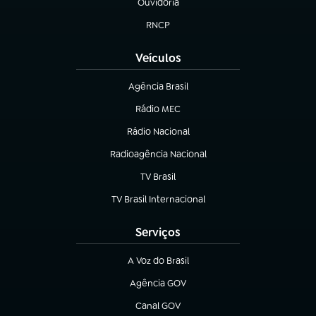
Ouvidoria
(abre em nova aba)
RNCP
(abre em nova aba)
Veículos
Agência Brasil
(abre em nova aba)
Rádio MEC
Rádio Nacional
(abre em nova aba)
Radioagência Nacional
(abre em nova aba)
TV Brasil
(abre em nova aba)
TV Brasil Internacional
(abre em nova aba)
Serviços
A Voz do Brasil
(abre em nova aba)
Agência GOV
(abre em nova aba)
Canal GOV
(abre em nova aba)