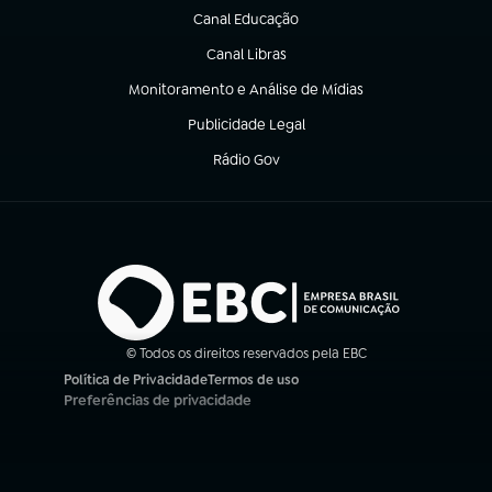
Canal Educação
(abre em nova aba)
Canal Libras
(abre em nova aba)
Monitoramento e Análise de Mídias
(abre em nova aba)
Publicidade Legal
(abre em nova aba)
Rádio Gov
(abre em nova aba)
© Todos os direitos reservados pela EBC
Política de Privacidade
Termos de uso
(abre em nova aba)
(abre em nova aba)
Preferências de privacidade