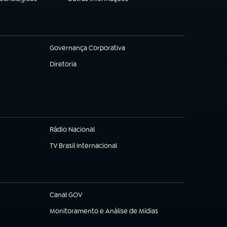
(abre em nova aba)
Governança Corporativa
(abre em nova aba)
Diretoria
(abre em nova aba)
Rádio Nacional
(abre em nova aba)
TV Brasil Internacional
(abre em nova aba)
Canal GOV
(abre em nova aba)
Monitoramento e Análise de Mídias
(abre em nova aba)