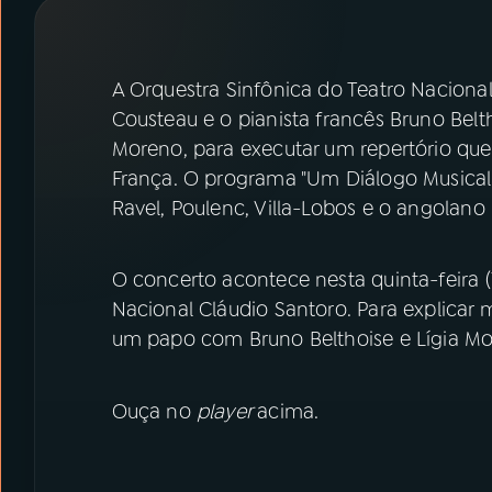
07
ÚLTIMAS
08
PRÊMIO RÁDIO MEC
A Orquestra Sinfônica do Teatro Naciona
Cousteau e o pianista francês Bruno Belt
Moreno, para executar um repertório que
ACOMPANHE A RÁDIO MEC
França. O programa "Um Diálogo Musical 
YouTube
Facebook
Ravel, Poulenc, Villa-Lobos e o angolan
Instagram
X
O concerto acontece nesta quinta-feira (1
Nacional Cláudio Santoro. Para explicar
TikTok
um papo com Bruno Belthoise e Lígia Mo
Ouça no
player
acima.