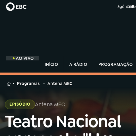
agência
Br
AO VIVO
INÍCIO
A RÁDIO
PROGRAMAÇÃO
MENU
Programas
Antena MEC
Buscar
na
Antena MEC
EPISÓDIO
Rádio
Buscar
MEC
Teatro Nacional
Buscar
na
Rádio
Início
AO VIVO