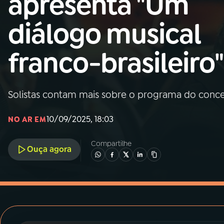
apresenta "Um
MEC
diálogo musical
01
INÍCIO
franco-brasileiro"
02
A RÁDIO
Solistas contam mais sobre o programa do concer
03
PROGRAMAÇÃO
10/09/2025, 18:03
NO AR EM
04
PROGRAMAS
Compartilhe
Ouça agora
05
PODCASTS
06
VIDEOCASTS