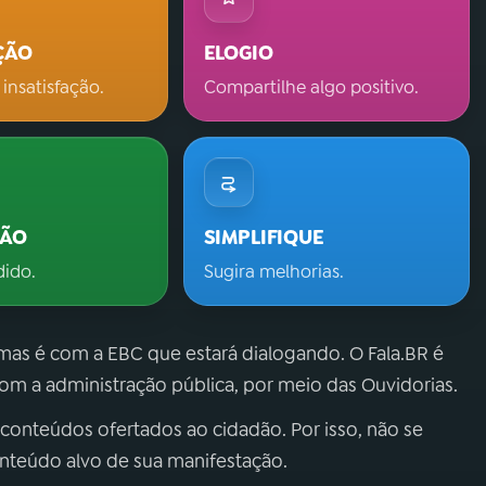
ÇÃO
ELOGIO
 insatisfação.
Compartilhe algo positivo.
ÇÃO
SIMPLIFIQUE
dido.
Sugira melhorias.
 mas é com a EBC que estará dialogando. O Fala.BR é
m a administração pública, por meio das Ouvidorias.
 conteúdos ofertados ao cidadão. Por isso, não se
onteúdo alvo de sua manifestação.