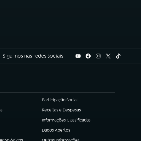
Siga-nos nas redes sociais
Participação Social
(abre em nova aba)
as
Receitas e Despesas
(abre em nova aba)
Informações Classificadas
(abre em nova aba)
Dados Abertos
(abre em nova aba)
Tecnológicos
Outras Informações