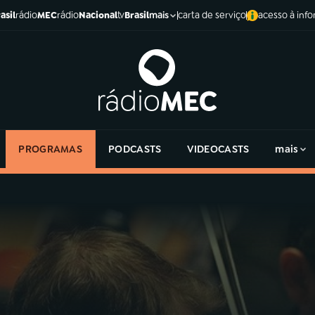
asil
rádio
MEC
rádio
Nacional
tv
Brasil
carta de serviço
acesso à inf
mais
PROGRAMAS
PODCASTS
VIDEOCASTS
mais