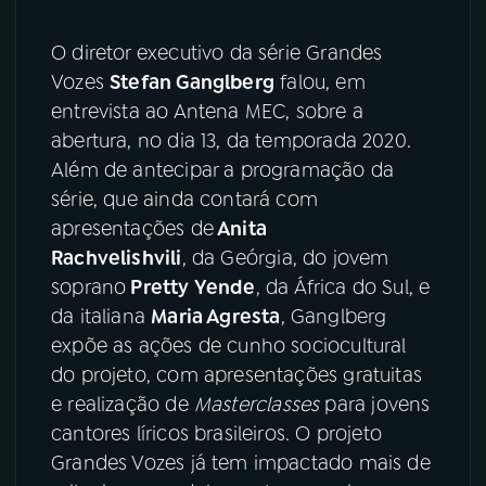
YouTube
Facebook
O diretor executivo da série Grandes
Vozes
Stefan Ganglberg
falou, em
Instagram
X
entrevista ao Antena MEC, sobre a
abertura, no dia 13, da temporada 2020.
TikTok
Além de antecipar a programação da
série, que ainda contará com
apresentações de
Anita
Rachvelishvili
, da Geórgia, do jovem
soprano
Pretty Yende
, da África do Sul, e
da italiana
Maria Agresta
, Ganglberg
expõe as ações de cunho sociocultural
do projeto, com apresentações gratuitas
e realização de
M
asterclasses
para jovens
cantores líricos brasileiros. O projeto
Grandes Vozes já tem impactado mais de