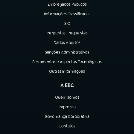
Empregados Públicos
(abre em nova aba)
Informações Classificadas
(abre em nova aba)
SIC
(abre em nova aba)
Perguntas Frequentes
(abre em nova aba)
Dados Abertos
(abre em nova aba)
Sanções Administrativas
(abre em nova aba)
Ferramentas e Aspectos Tecnológicos
(abre em nova aba)
Outras Informações
(abre em nova aba)
A EBC
Quem somos
(abre em nova aba)
Imprensa
(abre em nova aba)
Governança Corporativa
(abre em nova aba)
Contatos
(abre em nova aba)