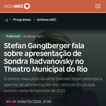
MENU
Programas
Antena MEC
Antena MEC
PODCAST
Stefan Ganglberger fala
Buscar
na
sobre apresentação de
Rádio
Buscar
Sondra Radvanovsky no
MEC
Theatro Municipal do Rio
Início
AO VIVO
O diretor executivo da série Grandes Vozes antecipa a
agenda de apresentações dos cantores líricos que
01
INÍCIO
estarão nesta temporada de 2020
06/03/2020, 21:00
02
A RÁDIO
NO AR EM