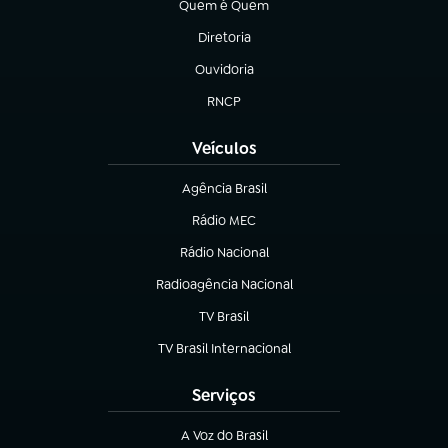
Quem é Quem
(abre em nova aba)
Diretoria
(abre em nova aba)
Ouvidoria
(abre em nova aba)
RNCP
(abre em nova aba)
Veículos
Agência Brasil
(abre em nova aba)
Rádio MEC
Rádio Nacional
(abre em nova aba)
Radioagência Nacional
(abre em nova aba)
TV Brasil
(abre em nova aba)
TV Brasil Internacional
(abre em nova aba)
Serviços
A Voz do Brasil
(abre em nova aba)