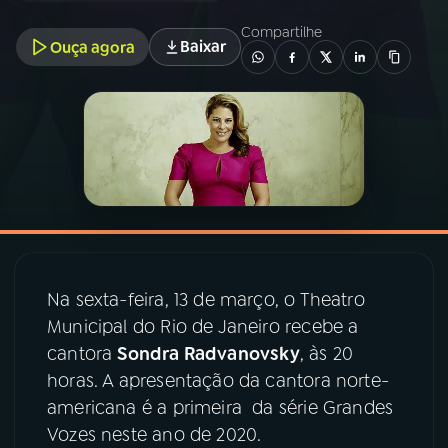
Compartilhe
Baixar
Ouça agora
03
PROGRAMAÇÃO
04
PROGRAMAS
05
PODCASTS
06
VIDEOCASTS
Na sexta-feira, 13 de março, o Theatro
07
ÚLTIMAS
Municipal do Rio de Janeiro recebe a
cantora
Sondra Radvanovsky
, às 20
horas. A apresentação da cantora norte-
08
PRÊMIO RÁDIO MEC
americana é a primeira da série Grandes
Vozes neste ano de 2020.
ACOMPANHE A RÁDIO MEC