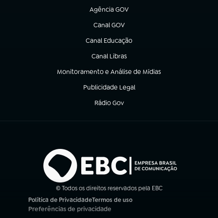
Agência GOV
(abre em nova aba)
Canal GOV
(abre em nova aba)
Canal Educação
(abre em nova aba)
Canal Libras
(abre em nova aba)
Monitoramento e Análise de Mídias
(abre em nova aba)
Publicidade Legal
(abre em nova aba)
Rádio Gov
(abre em nova aba)
© Todos os direitos reservados pela EBC
Política de Privacidade
Termos de uso
(abre em nova aba)
(abre em nova aba)
Preferências de privacidade