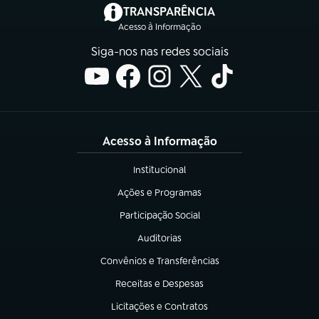
(abre em nova aba)
TRANSPARÊNCIA
Acesso à Informação
Siga-nos nas redes sociais
Acesso à Informação
Institucional
(abre em nova aba)
Ações e Programas
(abre em nova aba)
Participação Social
(abre em nova aba)
Auditorias
(abre em nova aba)
Convênios e Transferências
(abre em nova aba)
Receitas e Despesas
(abre em nova aba)
Licitações e Contratos
(abre em nova aba)