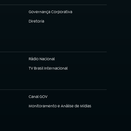
Governança Corporativa
(abre em nova aba)
Diretoria
(abre em nova aba)
Rádio Nacional
(abre em nova aba)
TV Brasil Internacional
(abre em nova aba)
Canal GOV
(abre em nova aba)
Monitoramento e Análise de Mídias
(abre em nova aba)