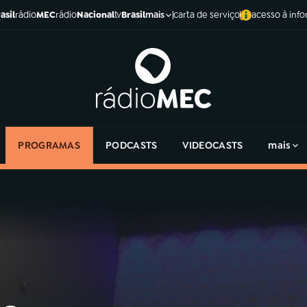
asil
rádio
MEC
rádio
Nacional
tv
Brasil
carta de serviço
acesso à inf
mais
PROGRAMAS
PODCASTS
VIDEOCASTS
mais