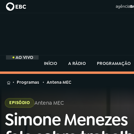
agência
Br
AO VIVO
INÍCIO
A RÁDIO
PROGRAMAÇÃO
MENU
Programas
Antena MEC
Buscar
na
Antena MEC
EPISÓDIO
Rádio
Buscar
MEC
Simone Menezes
Buscar
na
Rádio
Início
AO VIVO