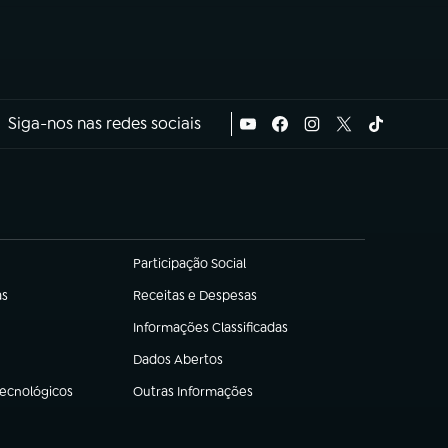
Siga-nos nas redes sociais
Participação Social
(abre em nova aba)
as
Receitas e Despesas
(abre em nova aba)
Informações Classificadas
(abre em nova aba)
Dados Abertos
(abre em nova aba)
Tecnológicos
Outras Informações
(abre em nova aba)