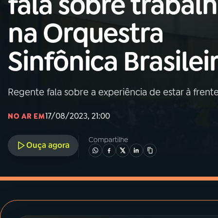
fala sobre trabal
MEC
na Orquestra
01
INÍCIO
Sinfônica Brasilei
02
A RÁDIO
Regente fala sobre a experiência de estar à fre
03
PROGRAMAÇÃO
17/08/2023, 21:00
NO AR EM
04
PROGRAMAS
Compartilhe
Ouça agora
05
PODCASTS
06
VIDEOCASTS