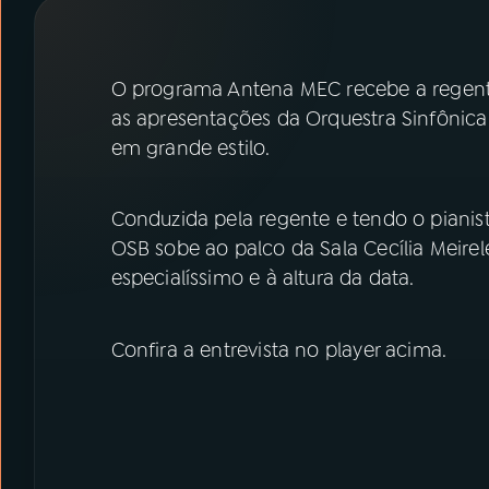
07
ÚLTIMAS
08
PRÊMIO RÁDIO MEC
O programa Antena MEC recebe a regen
as apresentações da Orquestra Sinfônica 
em grande estilo.
ACOMPANHE A RÁDIO MEC
YouTube
Facebook
Conduzida pela regente e tendo o pianis
OSB sobe ao palco da Sala Cecília Meire
Instagram
X
especialíssimo e à altura da data.
TikTok
Confira a entrevista no player acima.