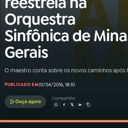
reestreia na
MEC
Orquestra
01
INÍCIO
Sinfônica de Mina
02
A RÁDIO
Gerais
03
PROGRAMAÇÃO
O maestro conta sobre os novos caminhos após
04
PROGRAMAS
01/04/2016, 18:10
PUBLICADO EM
05
PODCASTS
Compartilhe
Ouça agora
06
VIDEOCASTS