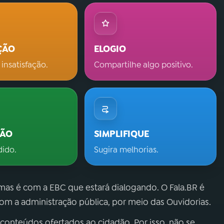
ÇÃO
ELOGIO
 insatisfação.
Compartilhe algo positivo.
ÇÃO
SIMPLIFIQUE
dido.
Sugira melhorias.
 mas é com a EBC que estará dialogando. O Fala.BR é
m a administração pública, por meio das Ouvidorias.
 conteúdos ofertados ao cidadão. Por isso, não se