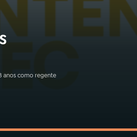
s
 8 anos como regente