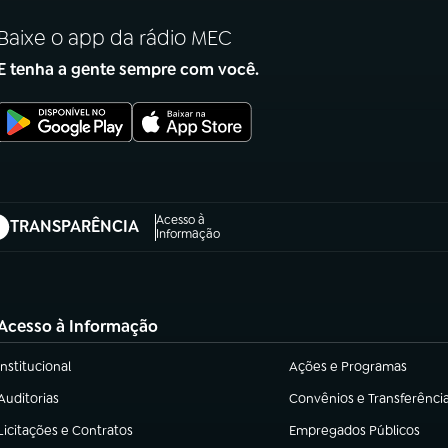
Baixe o app da rádio MEC
E tenha a gente sempre com você.
Acesso à
TRANSPARÊNCIA
abre em nova aba)
Informação
Acesso à Informação
Institucional
Ações e Programas
(abre em nova aba)
(abre em nova aba)
Auditorias
Convênios e Transferênci
(abre em nova aba)
(abre em nova aba)
Licitações e Contratos
Empregados Públicos
(abre em nova aba)
(abre em nova aba)