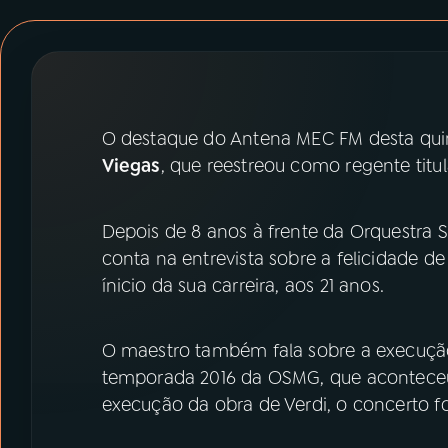
07
ÚLTIMAS
08
PRÊMIO RÁDIO MEC
O destaque do Antena MEC FM desta quint
ACOMPANHE A RÁDIO MEC
Viegas
, que reestreou como regente titul
YouTube
Facebook
Depois de 8 anos à frente da Orquestra S
Instagram
X
conta na entrevista sobre a felicidade d
ínicio da sua carreira, aos 21 anos.
TikTok
O maestro também fala sobre a execução 
temporada 2016 da OSMG, que aconteceu 
execução da obra de Verdi, o concerto