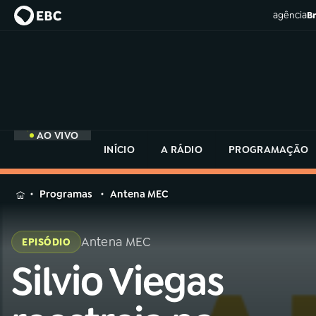
agência
Br
AO VIVO
INÍCIO
A RÁDIO
PROGRAMAÇÃO
MENU
Programas
Antena MEC
Buscar
na
Antena MEC
EPISÓDIO
Rádio
Buscar
MEC
Silvio Viegas
Buscar
na
Rádio
Início
AO VIVO