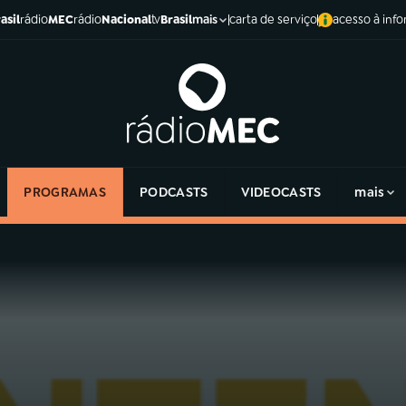
asil
rádio
MEC
rádio
Nacional
tv
Brasil
carta de serviço
acesso à inf
mais
PROGRAMAS
PODCASTS
VIDEOCASTS
mais