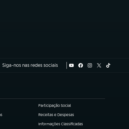
Siga-nos nas redes sociais
Participação Social
(abre em nova aba)
as
Receitas e Despesas
(abre em nova aba)
Informações Classificadas
(abre em nova aba)