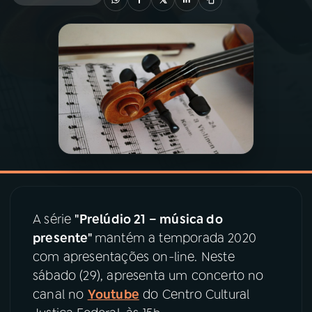
03
PROGRAMAÇÃO
04
PROGRAMAS
05
PODCASTS
06
VIDEOCASTS
A série
"Prelúdio 21 – música do
07
ÚLTIMAS
presente"
mantém a temporada 2020
com apresentações on-line. Neste
08
PRÊMIO RÁDIO MEC
sábado (29), apresenta um concerto no
canal no
Youtube
do Centro Cultural
ACOMPANHE A RÁDIO MEC