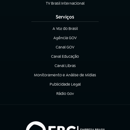
TV Brasil Internacional
(abre em nova aba)
Serviços
A Voz do Brasil
(abre em nova aba)
Agência GOV
(abre em nova aba)
Canal GOV
(abre em nova aba)
Canal Educação
(abre em nova aba)
Canal Libras
(abre em nova aba)
Monitoramento e Análise de Mídias
(abre em nova aba)
Publicidade Legal
(abre em nova aba)
Rádio Gov
(abre em nova aba)