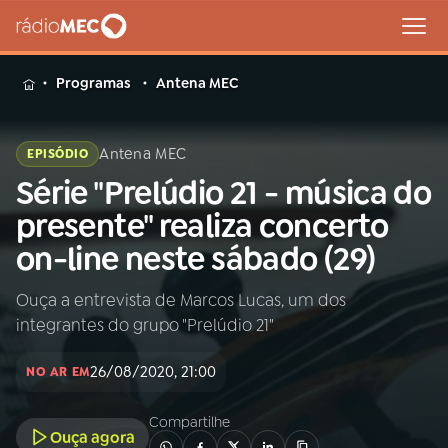
MENU
Programas
Antena MEC
Antena MEC
EPISÓDIO
Série "Prelúdio 21 - música do
Buscar
na
presente" realiza concerto
Rádio
Buscar
on-line neste sábado (29)
MEC
Ouça a entrevista de Marcos Lucas, um dos
Início
AO VIVO
integrantes do grupo "Prelúdio 21"
01
INÍCIO
26/08/2020, 21:00
NO AR EM
Compartilhe
02
A RÁDIO
Ouça agora