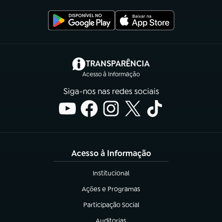
(abre em nova aba)
TRANSPARÊNCIA
Acesso à Informação
Siga-nos nas redes sociais
Acesso à Informação
Institucional
(abre em nova aba)
Ações e Programas
(abre em nova aba)
Participação Social
(abre em nova aba)
Auditorias