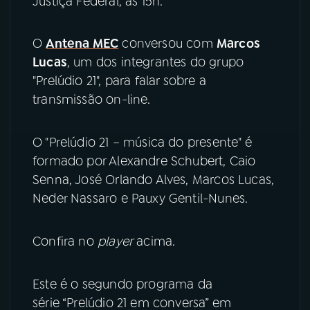
Justiça Federal, às 15h.
YouTube
Facebook
O
Antena MEC
conversou com
Marcos
Lucas
, um dos integrantes do grupo
Instagram
X
"Prelúdio 21", para falar sobre a
transmissão on-line.
TikTok
O "Prelúdio 21 – música do presente" é
formado por Alexandre Schubert, Caio
Senna, José Orlando Alves, Marcos Lucas,
Neder Nassaro e Pauxy Gentil-Nunes.
Confira no
player
acima.
Este é o segundo programa da
série “Prelúdio 21 em conversa” em