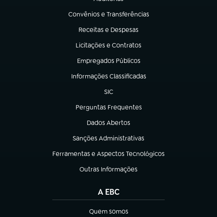
(abre em nova aba)
Convênios e Transferências
(abre em nova aba)
Receitas e Despesas
(abre em nova aba)
Licitações e Contratos
(abre em nova aba)
Empregados Públicos
(abre em nova aba)
Informações Classificadas
(abre em nova aba)
SIC
(abre em nova aba)
Perguntas Frequentes
(abre em nova aba)
Dados Abertos
(abre em nova aba)
Sanções Administrativas
(abre em nova aba)
Ferramentas e Aspectos Tecnológicos
(abre em nova aba)
Outras Informações
(abre em nova aba)
A EBC
Quem somos
(abre em nova aba)