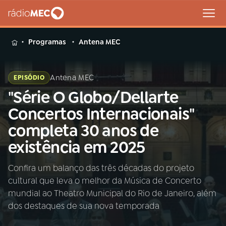
MENU
Programas
Antena MEC
Antena MEC
EPISÓDIO
"Série O Globo/Dellarte
Buscar
na
Concertos Internacionais"
Rádio
Buscar
completa 30 anos de
MEC
existência em 2025
Início
AO VIVO
Confira um balanço das três décadas do projeto
cultural que leva o melhor da Música de Concerto
01
INÍCIO
mundial ao Theatro Municipal do Rio de Janeiro, além
dos destaques de sua nova temporada
02
A RÁDIO