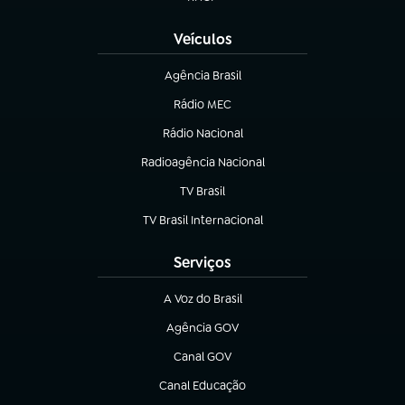
(abre em nova aba)
Veículos
Agência Brasil
(abre em nova aba)
Rádio MEC
Rádio Nacional
(abre em nova aba)
Radioagência Nacional
(abre em nova aba)
TV Brasil
(abre em nova aba)
TV Brasil Internacional
(abre em nova aba)
Serviços
A Voz do Brasil
(abre em nova aba)
Agência GOV
(abre em nova aba)
Canal GOV
(abre em nova aba)
Canal Educação
(abre em nova aba)