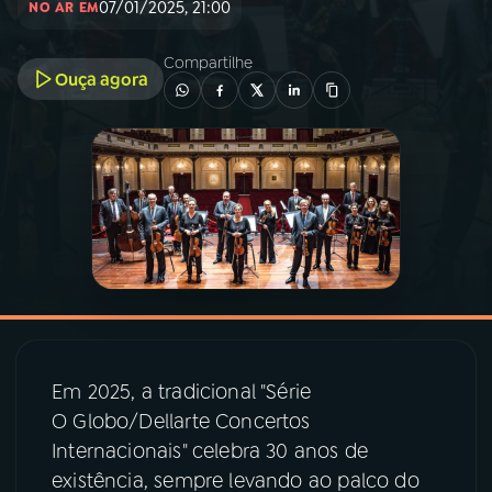
07/01/2025, 21:00
NO AR EM
03
PROGRAMAÇÃO
Compartilhe
Ouça agora
04
PROGRAMAS
05
PODCASTS
06
VIDEOCASTS
07
ÚLTIMAS
Em 2025, a tradicional "Série
08
PRÊMIO RÁDIO MEC
O Globo/Dellarte Concertos
Internacionais" celebra 30 anos de
existência, sempre levando ao palco do
ACOMPANHE A RÁDIO MEC