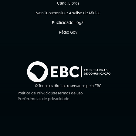
Canal Libras
(abre em nova aba)
Monitoramento e Análise de Mídias
(abre em nova aba)
Publicidade Legal
(abre em nova aba)
Rádio Gov
(abre em nova aba)
© Todos os direitos reservados pela EBC
Política de Privacidade
Termos de uso
(abre em nova aba)
(abre em nova aba)
Preferências de privacidade