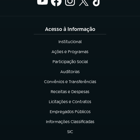
Acesso à Informação
Institucional
(abre em nova aba)
Ações e Programas
(abre em nova aba)
Participação Social
(abre em nova aba)
Auditorias
(abre em nova aba)
Convênios e Transferências
(abre em nova aba)
Receitas e Despesas
(abre em nova aba)
Licitações e Contratos
(abre em nova aba)
Empregados Públicos
(abre em nova aba)
Informações Classificadas
(abre em nova aba)
SIC
(abre em nova aba)