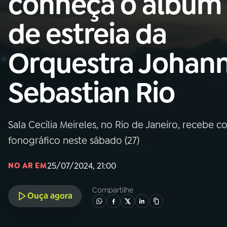
conheça o álbum
MEC
de estreia da
01
INÍCIO
Orquestra Johan
02
A RÁDIO
Sebastian Rio
03
PROGRAMAÇÃO
Sala Cecília Meireles, no Rio de Janeiro, recebe
04
PROGRAMAS
fonográfico neste sábado (27)
05
PODCASTS
25/07/2024, 21:00
NO AR EM
Compartilhe
Ouça agora
06
VIDEOCASTS