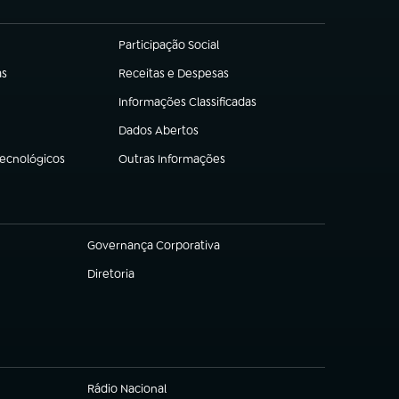
Participação Social
(abre em nova aba)
as
Receitas e Despesas
(abre em nova aba)
Informações Classificadas
(abre em nova aba)
Dados Abertos
(abre em nova aba)
Tecnológicos
Outras Informações
(abre em nova aba)
Governança Corporativa
(abre em nova aba)
Diretoria
(abre em nova aba)
Rádio Nacional
(abre em nova aba)