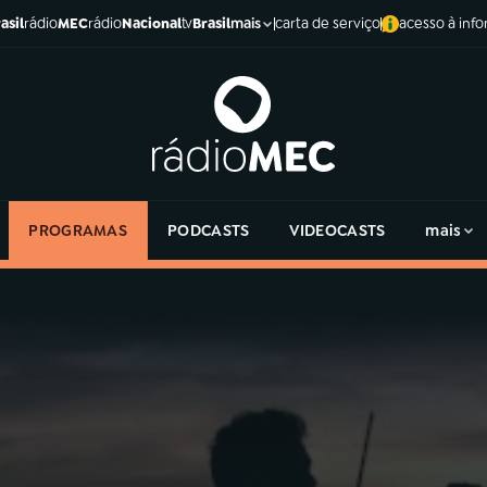
asil
rádio
MEC
rádio
Nacional
tv
Brasil
carta de serviço
acesso à inf
mais
PROGRAMAS
PODCASTS
VIDEOCASTS
mais