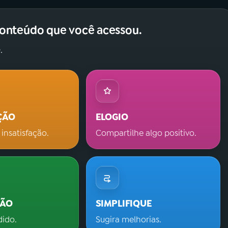
conteúdo que você acessou.
.
ÇÃO
ELOGIO
 insatisfação.
Compartilhe algo positivo.
ÇÃO
SIMPLIFIQUE
dido.
Sugira melhorias.