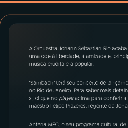
07
ÚLTIMAS
08
PRÊMIO RÁDIO MEC
ACOMPANHE A RÁDIO MEC
A Orquestra Johann Sebastian Rio acaba 
YouTube
Facebook
uma ode à liberdade, à amizade e, princip
musica erudita e a popular.
Instagram
X
TikTok
"Sambach" terá seu concerto de lançament
no Rio de Janeiro. Para saber mais detal
si, clique no
player
acima para conferir a 
maestro Felipe Prazeres, regente da Joha
Antena MEC, o seu programa cultural de f