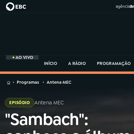
agência
Br
AO VIVO
INÍCIO
A RÁDIO
PROGRAMAÇÃO
MENU
Programas
Antena MEC
Buscar
na
Antena MEC
EPISÓDIO
Rádio
Buscar
MEC
"Sambach":
Buscar
na
Rádio
Início
AO VIVO