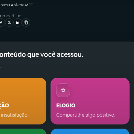
grama
Antena MEC
ompartilhe
conteúdo que você acessou.
.
ÇÃO
ELOGIO
 insatisfação.
Compartilhe algo positivo.