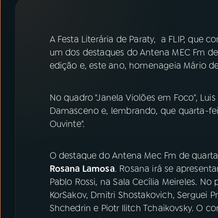
07
ÚLTIMAS
08
PRÊMIO RÁDIO MEC
A Festa Literária de Paraty, a FLIP, que c
um dos destaques do Antena MEC Fm desta 
edição e, este ano, homenageia Mário d
ACOMPANHE A RÁDIO MEC
YouTube
Facebook
No quadro "Janela Violões em Foco", Luis C
Damasceno e, lembrando, que quarta-fe
Instagram
X
Ouvinte".
TikTok
O destaque do Antena Mec Fm de quarta-
Rosana Lamosa
. Rosana irá se apresenta
Pablo Rossi, na Sala Cecília Meireles. No
KorSakov, Dmitri Shostakovich, Serguei 
Shchedrin e Piotr Ilitch Tchaikovsky. O c