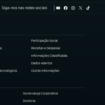
Siga-nos nas redes sociais
Participação Social
(abre em nova aba)
as
Receitas e Despesas
(abre em nova aba)
Informações Classificadas
(abre em nova aba)
Dados Abertos
(abre em nova aba)
Tecnológicos
Outras Informações
(abre em nova aba)
Governança Corporativa
(abre em nova aba)
Diretoria
(abre em nova aba)