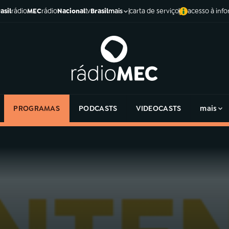
asil
rádio
MEC
rádio
Nacional
tv
Brasil
carta de serviço
acesso à inf
mais
PROGRAMAS
PODCASTS
VIDEOCASTS
mais