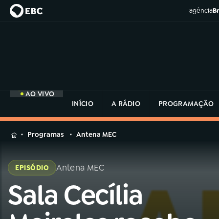
agência
Br
AO VIVO
INÍCIO
A RÁDIO
PROGRAMAÇÃO
MENU
Programas
Antena MEC
Buscar
na
Antena MEC
EPISÓDIO
Rádio
Buscar
MEC
Sala Cecília
Buscar
na
Rádio
Início
AO VIVO