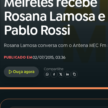
Meireles recebe
MEC
Rosana Lamosa e
01
INÍCIO
Pablo Rossi
02
A RÁDIO
Rosana Lamosa conversa com o Antena MEC Fm s
03
PROGRAMAÇÃO
02/07/2015, 03:36
PUBLICADO EM
04
PROGRAMAS
Compartilhe
Ouça agora
05
PODCASTS
06
VIDEOCASTS