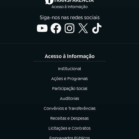
TRANSPARÊNCIA
Acesso à Informação
Siga-nos nas redes sociais
Acesso à Informação
Institucional
(abre em nova aba)
Ações e Programas
(abre em nova aba)
Participação Social
(abre em nova aba)
Auditorias
(abre em nova aba)
Convênios e Transferências
(abre em nova aba)
Receitas e Despesas
(abre em nova aba)
Licitações e Contratos
(abre em nova aba)
Empregados Públicos