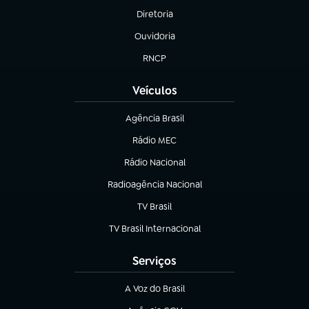
Diretoria
(abre em nova aba)
Ouvidoria
(abre em nova aba)
RNCP
(abre em nova aba)
Veículos
Agência Brasil
(abre em nova aba)
Rádio MEC
Rádio Nacional
(abre em nova aba)
Radioagência Nacional
(abre em nova aba)
TV Brasil
(abre em nova aba)
TV Brasil Internacional
(abre em nova aba)
Serviços
A Voz do Brasil
(abre em nova aba)