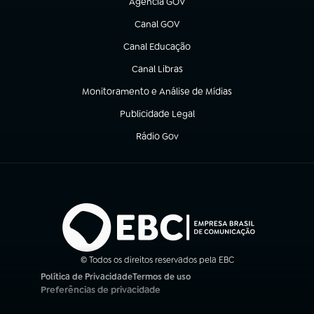
Agência GOV
(abre em nova aba)
Canal GOV
(abre em nova aba)
Canal Educação
(abre em nova aba)
Canal Libras
(abre em nova aba)
Monitoramento e Análise de Mídias
(abre em nova aba)
Publicidade Legal
(abre em nova aba)
Rádio Gov
(abre em nova aba)
© Todos os direitos reservados pela EBC
Política de Privacidade
Termos de uso
(abre em nova aba)
(abre em nova aba)
Preferências de privacidade