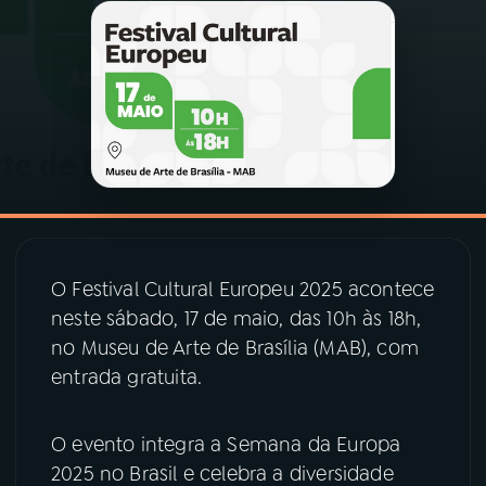
03
PROGRAMAÇÃO
04
PROGRAMAS
05
PODCASTS
06
VIDEOCASTS
O Festival Cultural Europeu 2025 acontece
neste sábado, 17 de maio, das 10h às 18h,
07
ÚLTIMAS
no Museu de Arte de Brasília (MAB), com
entrada gratuita.
08
PRÊMIO RÁDIO MEC
O evento integra a Semana da Europa
2025 no Brasil e celebra a diversidade
ACOMPANHE A RÁDIO MEC