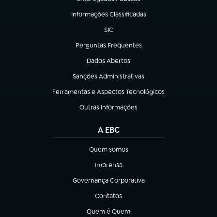
(abre em nova aba)
Informações Classificadas
(abre em nova aba)
SIC
(abre em nova aba)
Perguntas Frequentes
(abre em nova aba)
Dados Abertos
(abre em nova aba)
Sanções Administrativas
(abre em nova aba)
Ferramentas e Aspectos Tecnológicos
(abre em nova aba)
Outras Informações
(abre em nova aba)
A EBC
Quem somos
(abre em nova aba)
Imprensa
(abre em nova aba)
Governança Corporativa
(abre em nova aba)
Contatos
(abre em nova aba)
Quem é Quem
(abre em nova aba)