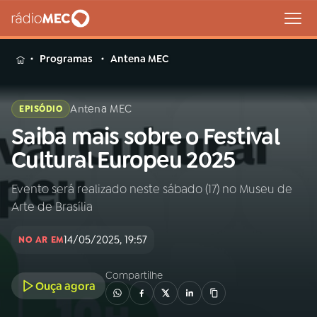
MENU
Programas
Antena MEC
Antena MEC
EPISÓDIO
Saiba mais sobre o Festival
Buscar
na
Cultural Europeu 2025
Rádio
Buscar
MEC
Evento será realizado neste sábado (17) no Museu de
Arte de Brasília
Início
AO VIVO
14/05/2025, 19:57
NO AR EM
01
INÍCIO
Compartilhe
Ouça agora
02
A RÁDIO