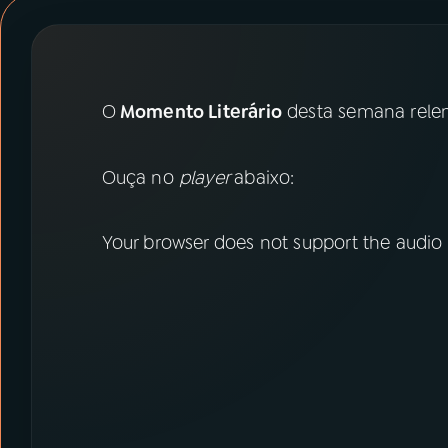
07
ÚLTIMAS
08
PRÊMIO RÁDIO MEC
O
Momento Literário
desta semana relem
ACOMPANHE A RÁDIO MEC
Ouça no
player
abaixo:
YouTube
Facebook
Instagram
X
Your browser does not support the audio
TikTok