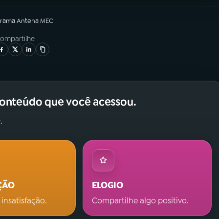
grama
Antena MEC
ompartilhe
conteúdo que você acessou.
.
ÇÃO
ELOGIO
 insatisfação.
Compartilhe algo positivo.