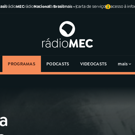
asil
rádio
MEC
rádio
Nacional
tv
Brasil
carta de serviço
acesso à inf
mais
PROGRAMAS
PODCASTS
VIDEOCASTS
mais
ra