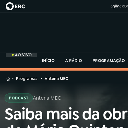
agência
Br
AO VIVO
INÍCIO
A RÁDIO
PROGRAMAÇÃO
MENU
Programas
Antena MEC
Buscar
na
Antena MEC
PODCAST
Rádio
Buscar
MEC
Saiba mais da ob
Buscar
na
Rádio
Início
AO VIVO