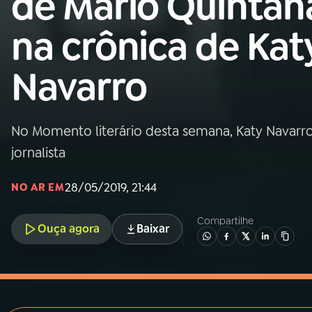
de Mário Quintan
MEC
na crônica de Kat
01
INÍCIO
Navarro
02
A RÁDIO
No Momento literário desta semana, Katy Navarro n
03
PROGRAMAÇÃO
jornalista
04
PROGRAMAS
28/05/2019, 21:44
NO AR EM
Compartilhe
05
PODCASTS
Ouça agora
Baixar
06
VIDEOCASTS