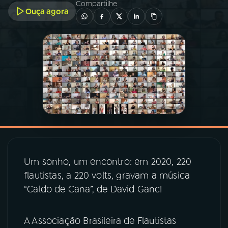
Compartilhe
Ouça agora
03
PROGRAMAÇÃO
04
PROGRAMAS
05
PODCASTS
06
VIDEOCASTS
07
ÚLTIMAS
Um sonho, um encontro: em 2020, 220
flautistas, a 220 volts, gravam a música
“Caldo de Cana”, de David Ganc!
08
PRÊMIO RÁDIO MEC
A Associação Brasileira de Flautistas
ACOMPANHE A RÁDIO MEC