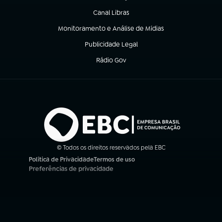
Canal Libras
(abre em nova aba)
Monitoramento e Análise de Mídias
(abre em nova aba)
Publicidade Legal
(abre em nova aba)
Rádio Gov
(abre em nova aba)
© Todos os direitos reservados pela EBC
Política de Privacidade
Termos de uso
(abre em nova aba)
(abre em nova aba)
Preferências de privacidade