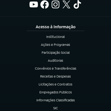
Acesso à Informação
Institucional
(abre em nova aba)
Ações e Programas
(abre em nova aba)
Participação Social
(abre em nova aba)
Auditorias
(abre em nova aba)
Convênios e Transferências
(abre em nova aba)
Receitas e Despesas
(abre em nova aba)
Licitações e Contratos
(abre em nova aba)
Empregados Públicos
(abre em nova aba)
Informações Classificadas
(abre em nova aba)
SIC
(abre em nova aba)