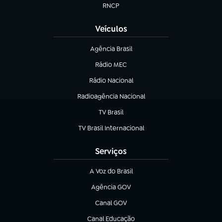
RNCP
(abre em nova aba)
Veículos
Agência Brasil
(abre em nova aba)
Rádio MEC
Rádio Nacional
(abre em nova aba)
Radioagência Nacional
(abre em nova aba)
TV Brasil
(abre em nova aba)
TV Brasil Internacional
(abre em nova aba)
Serviços
A Voz do Brasil
(abre em nova aba)
Agência GOV
(abre em nova aba)
Canal GOV
(abre em nova aba)
Canal Educação
(abre em nova aba)