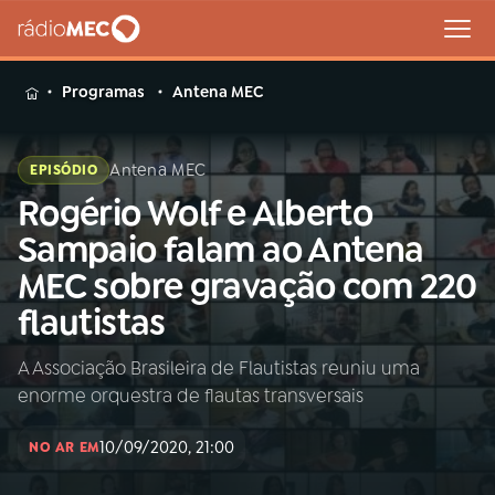
MENU
Programas
Antena MEC
Antena MEC
EPISÓDIO
Rogério Wolf e Alberto
Buscar
na
Sampaio falam ao Antena
Rádio
Buscar
MEC sobre gravação com 220
MEC
flautistas
Início
AO VIVO
A Associação Brasileira de Flautistas reuniu uma
enorme orquestra de flautas transversais
01
INÍCIO
10/09/2020, 21:00
NO AR EM
02
A RÁDIO