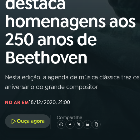
destaca
MEC
homenagens aos
01
INÍCIO
250 anos de
02
A RÁDIO
Beethoven
03
PROGRAMAÇÃO
Nesta edição, a agenda de música clássica traz
04
PROGRAMAS
aniversário do grande compositor
05
PODCASTS
18/12/2020, 21:00
NO AR EM
Compartilhe
Ouça agora
06
VIDEOCASTS