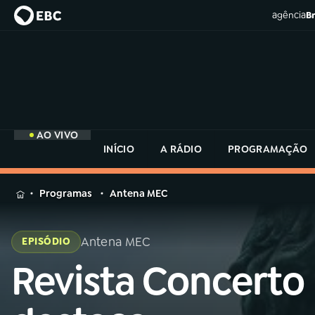
agência
Br
AO VIVO
INÍCIO
A RÁDIO
PROGRAMAÇÃO
MENU
Programas
Antena MEC
Buscar
na
Antena MEC
EPISÓDIO
Rádio
Buscar
MEC
Revista Concerto
Buscar
na
Rádio
Início
AO VIVO