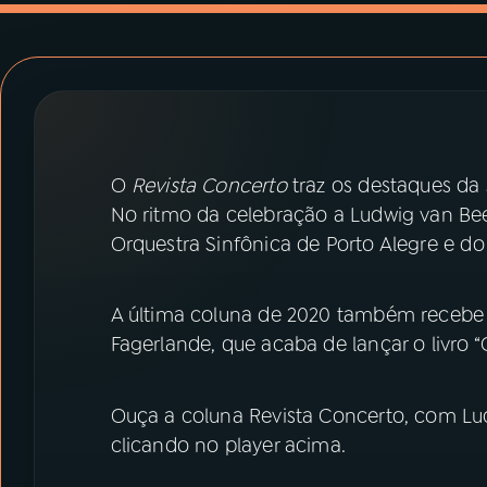
07
ÚLTIMAS
08
PRÊMIO RÁDIO MEC
ACOMPANHE A RÁDIO MEC
O
Revista Concerto
traz os destaques da
YouTube
Facebook
No ritmo da celebração a Ludwig van B
Orquestra Sinfônica de Porto Alegre e d
Instagram
X
TikTok
A última coluna de 2020 também recebe o 
Fagerlande, que acaba de lançar o livro
Ouça a coluna Revista Concerto, com L
clicando no player acima.