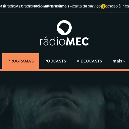
asil
rádio
MEC
rádio
Nacional
tv
Brasil
carta de serviço
acesso à inf
mais
PROGRAMAS
PODCASTS
VIDEOCASTS
mais