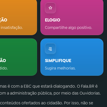
ÇÃO
ELOGIO
 insatisfação.
Compartilhe algo positivo.
ÇÃO
SIMPLIFIQUE
dido.
Sugira melhorias.
 mas é com a EBC que estará dialogando. O Fala.BR é
m a administração pública, por meio das Ouvidorias.
 conteúdos ofertados ao cidadão. Por isso, não se