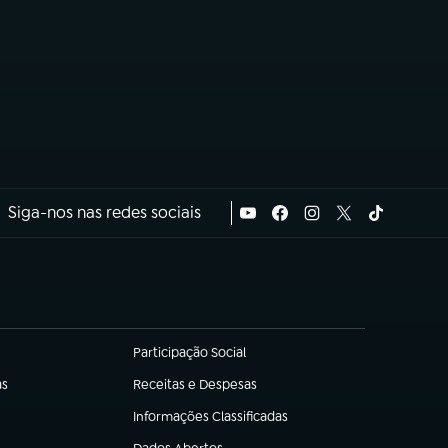
Siga-nos nas redes sociais
Participação Social
(abre em nova aba)
as
Receitas e Despesas
(abre em nova aba)
Informações Classificadas
(abre em nova aba)