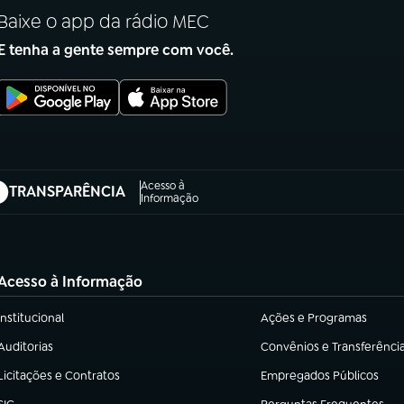
Baixe o app da rádio MEC
E tenha a gente sempre com você.
Acesso à
TRANSPARÊNCIA
abre em nova aba)
Informação
Acesso à Informação
Institucional
Ações e Programas
(abre em nova aba)
(abre em nova aba)
Auditorias
Convênios e Transferênci
(abre em nova aba)
(abre em nova aba)
Licitações e Contratos
Empregados Públicos
(abre em nova aba)
(abre em nova aba)