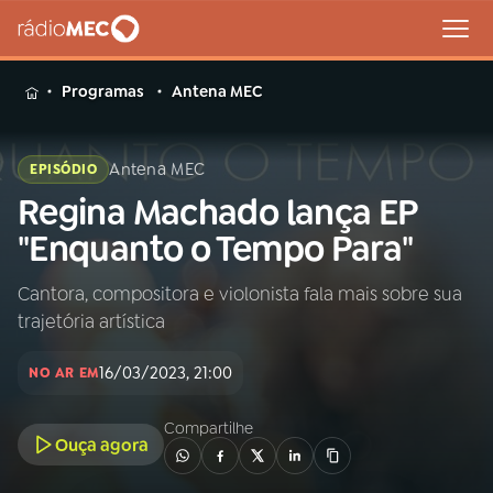
MENU
Programas
Antena MEC
Antena MEC
EPISÓDIO
Regina Machado lança EP
Buscar
na
"Enquanto o Tempo Para"
Rádio
Buscar
MEC
Cantora, compositora e violonista fala mais sobre sua
trajetória artística
Início
AO VIVO
16/03/2023, 21:00
NO AR EM
01
INÍCIO
Compartilhe
Ouça agora
02
A RÁDIO