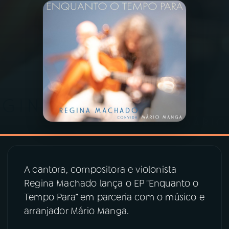
03
PROGRAMAÇÃO
04
PROGRAMAS
05
PODCASTS
06
VIDEOCASTS
07
ÚLTIMAS
A cantora, compositora e violonista
Regina Machado lança o EP "Enquanto o
08
PRÊMIO RÁDIO MEC
Tempo Para” em parceria com o músico e
arranjador Mário Manga.
ACOMPANHE A RÁDIO MEC