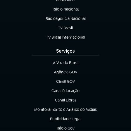
Rádio Nacional
(abre em nova aba)
Radioagência Nacional
(abre em nova aba)
TV Brasil
(abre em nova aba)
TV Brasil Internacional
(abre em nova aba)
Serviços
A Voz do Brasil
(abre em nova aba)
Agência GOV
(abre em nova aba)
Canal GOV
(abre em nova aba)
Canal Educação
(abre em nova aba)
Canal Libras
(abre em nova aba)
Monitoramento e Análise de Mídias
(abre em nova aba)
Publicidade Legal
(abre em nova aba)
Rádio Gov
(abre em nova aba)