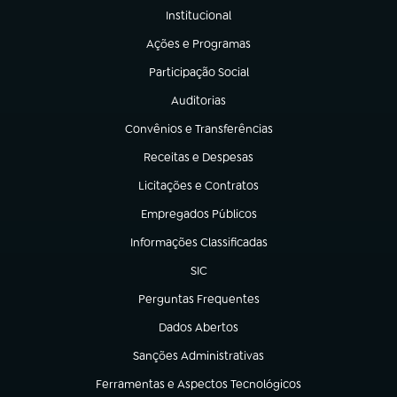
Institucional
(abre em nova aba)
Ações e Programas
(abre em nova aba)
Participação Social
(abre em nova aba)
Auditorias
(abre em nova aba)
Convênios e Transferências
(abre em nova aba)
Receitas e Despesas
(abre em nova aba)
Licitações e Contratos
(abre em nova aba)
Empregados Públicos
(abre em nova aba)
Informações Classificadas
(abre em nova aba)
SIC
(abre em nova aba)
Perguntas Frequentes
(abre em nova aba)
Dados Abertos
(abre em nova aba)
Sanções Administrativas
(abre em nova aba)
Ferramentas e Aspectos Tecnológicos
(abre em nova aba)